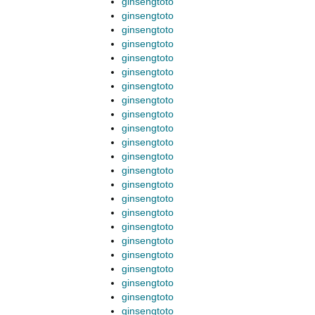
ginsengtoto
ginsengtoto
ginsengtoto
ginsengtoto
ginsengtoto
ginsengtoto
ginsengtoto
ginsengtoto
ginsengtoto
ginsengtoto
ginsengtoto
ginsengtoto
ginsengtoto
ginsengtoto
ginsengtoto
ginsengtoto
ginsengtoto
ginsengtoto
ginsengtoto
ginsengtoto
ginsengtoto
ginsengtoto
ginsengtoto