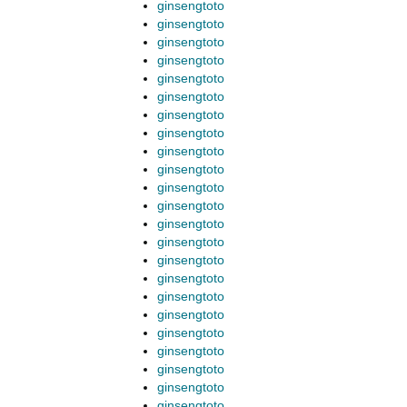
ginsengtoto
ginsengtoto
ginsengtoto
ginsengtoto
ginsengtoto
ginsengtoto
ginsengtoto
ginsengtoto
ginsengtoto
ginsengtoto
ginsengtoto
ginsengtoto
ginsengtoto
ginsengtoto
ginsengtoto
ginsengtoto
ginsengtoto
ginsengtoto
ginsengtoto
ginsengtoto
ginsengtoto
ginsengtoto
ginsengtoto