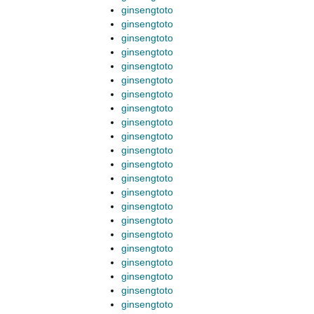
ginsengtoto
ginsengtoto
ginsengtoto
ginsengtoto
ginsengtoto
ginsengtoto
ginsengtoto
ginsengtoto
ginsengtoto
ginsengtoto
ginsengtoto
ginsengtoto
ginsengtoto
ginsengtoto
ginsengtoto
ginsengtoto
ginsengtoto
ginsengtoto
ginsengtoto
ginsengtoto
ginsengtoto
ginsengtoto