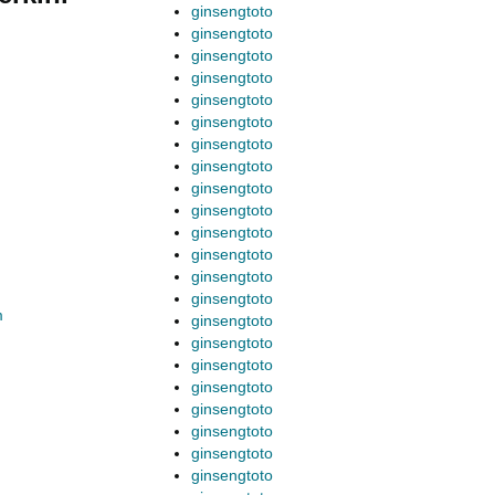
ginsengtoto
ginsengtoto
ginsengtoto
ginsengtoto
ginsengtoto
ginsengtoto
ginsengtoto
ginsengtoto
ginsengtoto
ginsengtoto
ginsengtoto
ginsengtoto
ginsengtoto
ginsengtoto
m
ginsengtoto
ginsengtoto
ginsengtoto
ginsengtoto
ginsengtoto
ginsengtoto
ginsengtoto
ginsengtoto