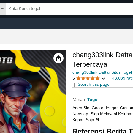
or
chang303link Daftar
Terpercaya
chang303link Daftar Situs Togel
5
43.089 rat
|
Search this page
Varian:
Togel
Agen Slot Gacor dengan Custom
Nonstop. Siap Melayani Keluha
Kapan Saja.📷
Referensi Berita T