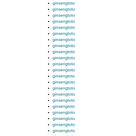
ginsengtoto
ginsengtoto
ginsengtoto
ginsengtoto
ginsengtoto
ginsengtoto
ginsengtoto
ginsengtoto
ginsengtoto
ginsengtoto
ginsengtoto
ginsengtoto
ginsengtoto
ginsengtoto
ginsengtoto
ginsengtoto
ginsengtoto
ginsengtoto
ginsengtoto
ginsengtoto
ginsengtoto
ginsengtoto