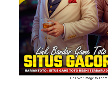
Roll over image to zoom 