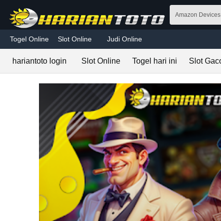
Skip to main content
Amazon Devices
Togel Online
Slot Online
Judi Online
hariantoto login
Slot Online
Togel hari ini
Slot Gac