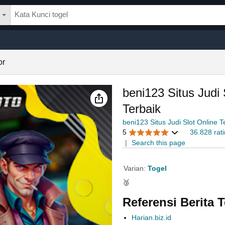
or
beni123 Situs Judi 
Terbaik
beni123 Situs Judi Slot Online T
5
36.828 rat
|
Search this page
Varian:
Togel
🥉
Referensi Berita T
Harian.biz.id