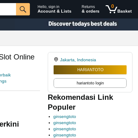
0
Hello, sign in
Returns
Account & Lists
& orders
Basket
Slot Online
Jakarta, Indonesia
HARIANTOTO
erbaik
ings
hariantoto login
Rekomendasi Link
Populer
ginsengtoto
erkini
ginsengtoto
ginsengtoto
ginsengtoto