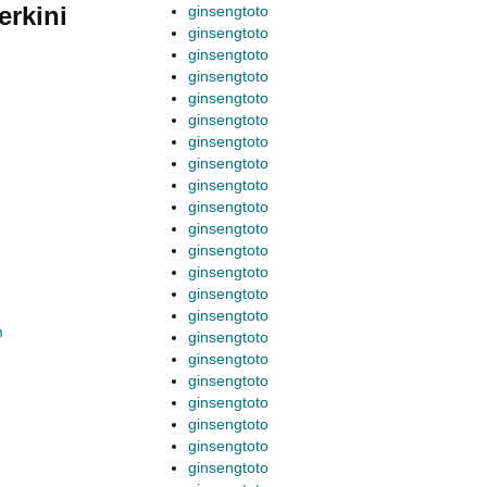
erkini
ginsengtoto
ginsengtoto
ginsengtoto
ginsengtoto
ginsengtoto
ginsengtoto
ginsengtoto
ginsengtoto
ginsengtoto
ginsengtoto
ginsengtoto
ginsengtoto
ginsengtoto
ginsengtoto
ginsengtoto
m
ginsengtoto
ginsengtoto
ginsengtoto
ginsengtoto
ginsengtoto
ginsengtoto
ginsengtoto