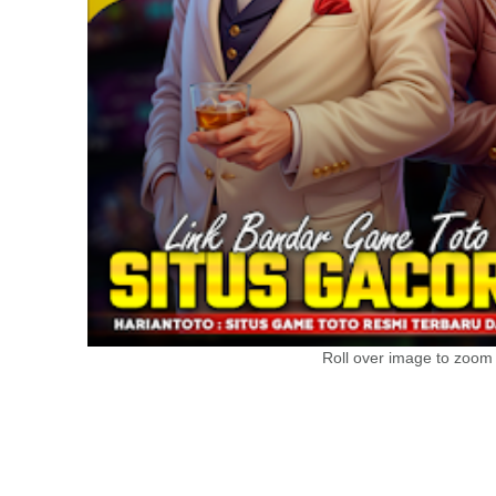
Roll over image to zoom 