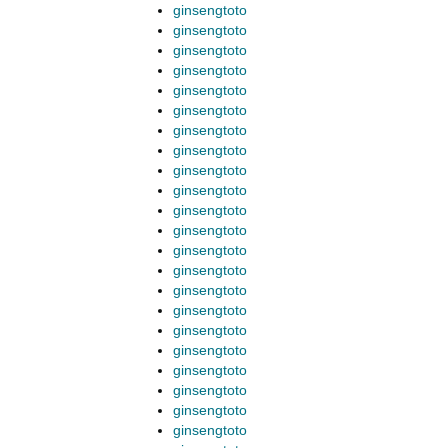
ginsengtoto
ginsengtoto
ginsengtoto
ginsengtoto
ginsengtoto
ginsengtoto
ginsengtoto
ginsengtoto
ginsengtoto
ginsengtoto
ginsengtoto
ginsengtoto
ginsengtoto
ginsengtoto
ginsengtoto
ginsengtoto
ginsengtoto
ginsengtoto
ginsengtoto
ginsengtoto
ginsengtoto
ginsengtoto