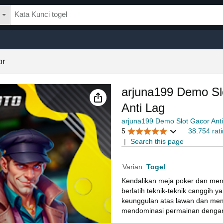
or
arjuna199 Demo Sl
Anti Lag
arjuna199 Demo Slot Gacor Ant
5
38.754 rat
|
Search this page
Varian:
Togel
Kendalikan meja poker dan me
berlatih teknik-teknik canggih 
keunggulan atas lawan dan me
mendominasi permainan dengan 