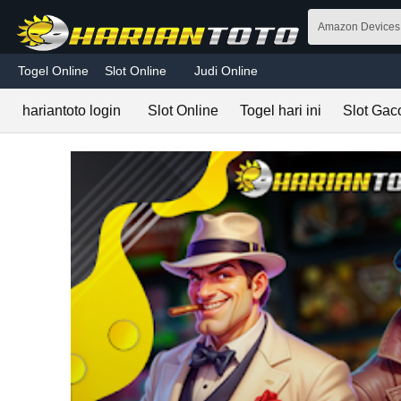
Skip to main content
Amazon Devices
Togel Online
Slot Online
Judi Online
hariantoto login
Slot Online
Togel hari ini
Slot Gac