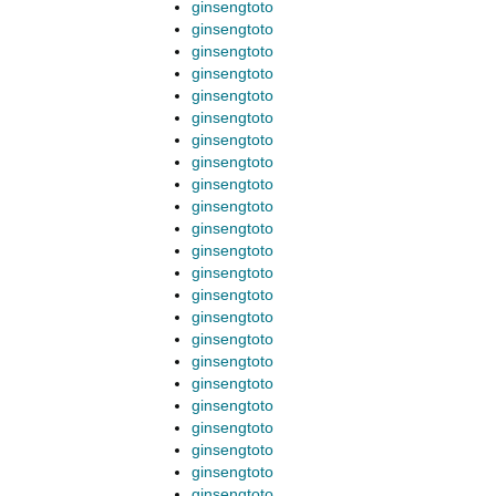
ginsengtoto
ginsengtoto
ginsengtoto
ginsengtoto
ginsengtoto
ginsengtoto
ginsengtoto
ginsengtoto
ginsengtoto
ginsengtoto
ginsengtoto
ginsengtoto
ginsengtoto
ginsengtoto
ginsengtoto
ginsengtoto
ginsengtoto
ginsengtoto
ginsengtoto
ginsengtoto
ginsengtoto
ginsengtoto
ginsengtoto