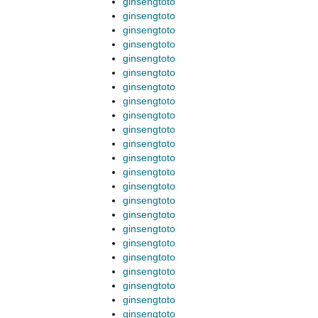
ginsengtoto
ginsengtoto
ginsengtoto
ginsengtoto
ginsengtoto
ginsengtoto
ginsengtoto
ginsengtoto
ginsengtoto
ginsengtoto
ginsengtoto
ginsengtoto
ginsengtoto
ginsengtoto
ginsengtoto
ginsengtoto
ginsengtoto
ginsengtoto
ginsengtoto
ginsengtoto
ginsengtoto
ginsengtoto
ginsengtoto