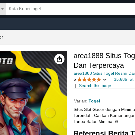
or
area1888 Situs To
Dan Terpercaya
area1888 Situs Togel Resmi Da
5
35.686 rat
|
Search this page
Varian:
Togel
Situs Slot Gacor dengan Minima
Terendah. Cairkan Kemenangan 
Tanpa Batas Minimal.🎍
Referensi Berita T