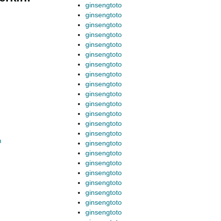
ginsengtoto
ginsengtoto
ginsengtoto
ginsengtoto
ginsengtoto
ginsengtoto
ginsengtoto
ginsengtoto
ginsengtoto
ginsengtoto
ginsengtoto
ginsengtoto
ginsengtoto
ginsengtoto
m
ginsengtoto
ginsengtoto
ginsengtoto
ginsengtoto
ginsengtoto
ginsengtoto
ginsengtoto
ginsengtoto