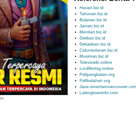
Harian.biz.id
Tahunan.biz.id
Bulanan.biz.id
Jaman.biz.id
Menitan.biz.id
Detikan.biz.id
Dekadean.biz.id
Caturwulanan.biz.id
Musiman.biz.id
Televiziebi.online
Lordfilmlog.online
Pafipangkatan.org
Pafibatahan.org
Jasa.smartseovancouver.co
Lattingtowninfo.com
in