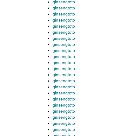
ginsengtoto
ginsengtoto
ginsengtoto
ginsengtoto
ginsengtoto
ginsengtoto
ginsengtoto
ginsengtoto
ginsengtoto
ginsengtoto
ginsengtoto
ginsengtoto
ginsengtoto
ginsengtoto
ginsengtoto
ginsengtoto
ginsengtoto
ginsengtoto
ginsengtoto
ginsengtoto
ginsengtoto
ginsengtoto
ginsengtoto