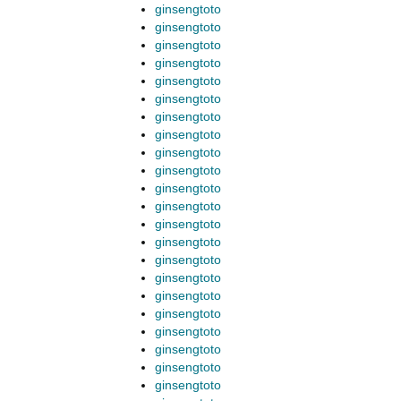
ginsengtoto
ginsengtoto
ginsengtoto
ginsengtoto
ginsengtoto
ginsengtoto
ginsengtoto
ginsengtoto
ginsengtoto
ginsengtoto
ginsengtoto
ginsengtoto
ginsengtoto
ginsengtoto
ginsengtoto
ginsengtoto
ginsengtoto
ginsengtoto
ginsengtoto
ginsengtoto
ginsengtoto
ginsengtoto