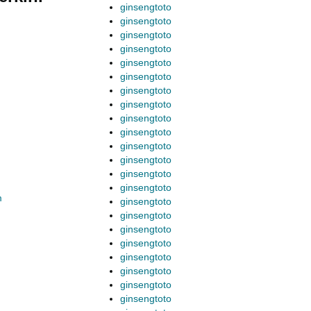
ginsengtoto
ginsengtoto
ginsengtoto
ginsengtoto
ginsengtoto
ginsengtoto
ginsengtoto
ginsengtoto
ginsengtoto
ginsengtoto
ginsengtoto
ginsengtoto
ginsengtoto
ginsengtoto
m
ginsengtoto
ginsengtoto
ginsengtoto
ginsengtoto
ginsengtoto
ginsengtoto
ginsengtoto
ginsengtoto