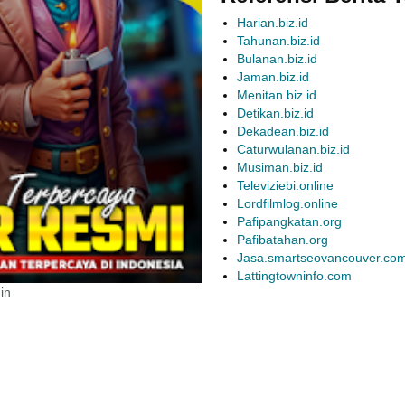
Harian.biz.id
Tahunan.biz.id
Bulanan.biz.id
Jaman.biz.id
Menitan.biz.id
Detikan.biz.id
Dekadean.biz.id
Caturwulanan.biz.id
Musiman.biz.id
Televiziebi.online
Lordfilmlog.online
Pafipangkatan.org
Pafibatahan.org
Jasa.smartseovancouver.co
Lattingtowninfo.com
in