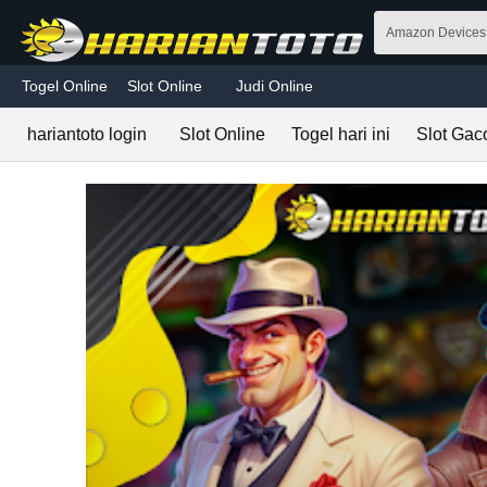
Skip to main content
Amazon Devices
Togel Online
Slot Online
Judi Online
hariantoto login
Slot Online
Togel hari ini
Slot Gac