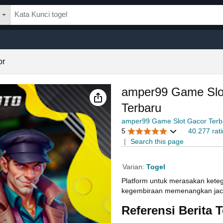
or
amper99 Game Slo
Terbaru
amper99 Game Slot Gacor Terb
5
40.277 rat
|
Search this page
Varian:
Togel
Platform untuk merasakan kete
kegembiraan memenangkan jackp
Referensi Berita T