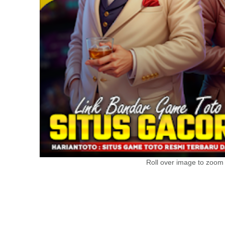
Roll over image to zoom 