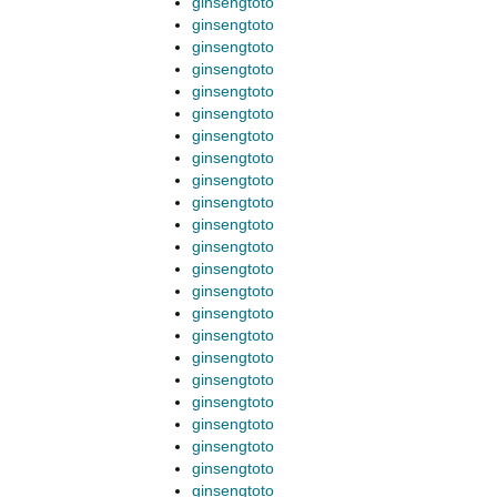
ginsengtoto
ginsengtoto
ginsengtoto
ginsengtoto
ginsengtoto
ginsengtoto
ginsengtoto
ginsengtoto
ginsengtoto
ginsengtoto
ginsengtoto
ginsengtoto
ginsengtoto
ginsengtoto
ginsengtoto
ginsengtoto
ginsengtoto
ginsengtoto
ginsengtoto
ginsengtoto
ginsengtoto
ginsengtoto
ginsengtoto