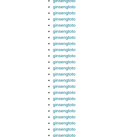
ginsengtoto
ginsengtoto
ginsengtoto
ginsengtoto
ginsengtoto
ginsengtoto
ginsengtoto
ginsengtoto
ginsengtoto
ginsengtoto
ginsengtoto
ginsengtoto
ginsengtoto
ginsengtoto
ginsengtoto
ginsengtoto
ginsengtoto
ginsengtoto
ginsengtoto
ginsengtoto
ginsengtoto
ginsengtoto
ginsengtoto