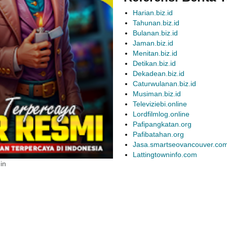
Harian.biz.id
Tahunan.biz.id
Bulanan.biz.id
Jaman.biz.id
Menitan.biz.id
Detikan.biz.id
Dekadean.biz.id
Caturwulanan.biz.id
Musiman.biz.id
Televiziebi.online
Lordfilmlog.online
Pafipangkatan.org
Pafibatahan.org
Jasa.smartseovancouver.co
Lattingtowninfo.com
in