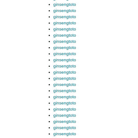
ginsengtoto
ginsengtoto
ginsengtoto
ginsengtoto
ginsengtoto
ginsengtoto
ginsengtoto
ginsengtoto
ginsengtoto
ginsengtoto
ginsengtoto
ginsengtoto
ginsengtoto
ginsengtoto
ginsengtoto
ginsengtoto
ginsengtoto
ginsengtoto
ginsengtoto
ginsengtoto
ginsengtoto
ginsengtoto