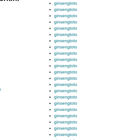
ginsengtoto
ginsengtoto
ginsengtoto
ginsengtoto
ginsengtoto
ginsengtoto
ginsengtoto
ginsengtoto
ginsengtoto
ginsengtoto
ginsengtoto
ginsengtoto
ginsengtoto
ginsengtoto
m
ginsengtoto
ginsengtoto
ginsengtoto
ginsengtoto
ginsengtoto
ginsengtoto
ginsengtoto
ginsengtoto