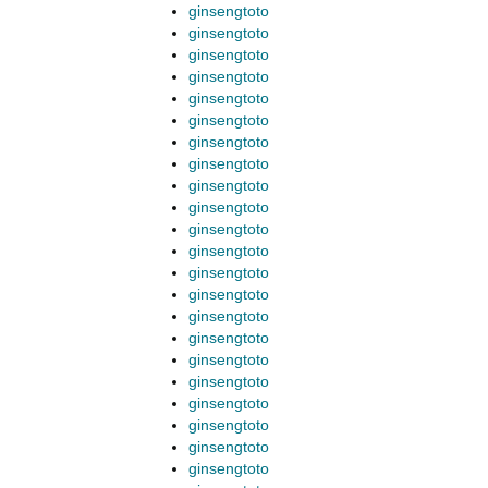
ginsengtoto
ginsengtoto
ginsengtoto
ginsengtoto
ginsengtoto
ginsengtoto
ginsengtoto
ginsengtoto
ginsengtoto
ginsengtoto
ginsengtoto
ginsengtoto
ginsengtoto
ginsengtoto
ginsengtoto
ginsengtoto
ginsengtoto
ginsengtoto
ginsengtoto
ginsengtoto
ginsengtoto
ginsengtoto