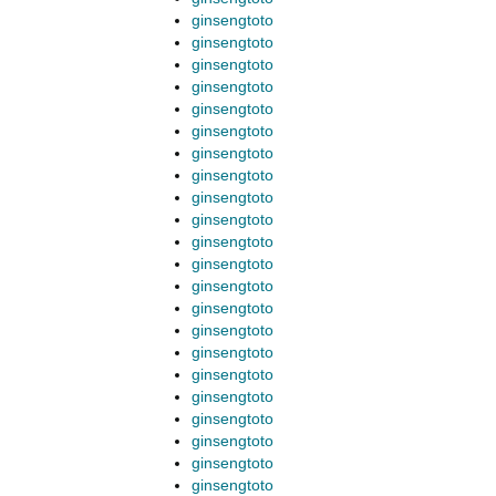
ginsengtoto
ginsengtoto
ginsengtoto
ginsengtoto
ginsengtoto
ginsengtoto
ginsengtoto
ginsengtoto
ginsengtoto
ginsengtoto
ginsengtoto
ginsengtoto
ginsengtoto
ginsengtoto
ginsengtoto
ginsengtoto
ginsengtoto
ginsengtoto
ginsengtoto
ginsengtoto
ginsengtoto
ginsengtoto