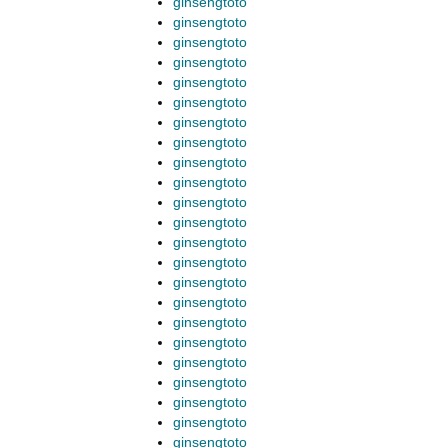
ginsengtoto
ginsengtoto
ginsengtoto
ginsengtoto
ginsengtoto
ginsengtoto
ginsengtoto
ginsengtoto
ginsengtoto
ginsengtoto
ginsengtoto
ginsengtoto
ginsengtoto
ginsengtoto
ginsengtoto
ginsengtoto
ginsengtoto
ginsengtoto
ginsengtoto
ginsengtoto
ginsengtoto
ginsengtoto
ginsengtoto