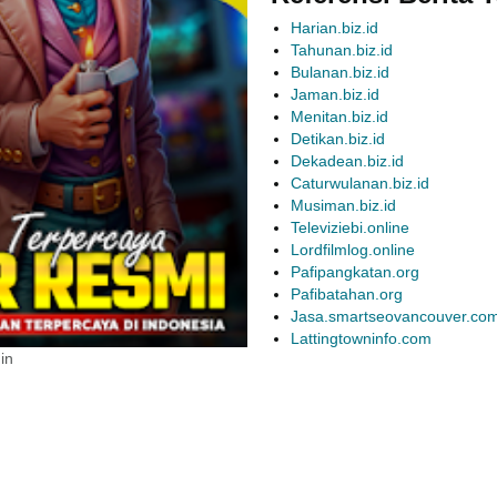
Harian.biz.id
Tahunan.biz.id
Bulanan.biz.id
Jaman.biz.id
Menitan.biz.id
Detikan.biz.id
Dekadean.biz.id
Caturwulanan.biz.id
Musiman.biz.id
Televiziebi.online
Lordfilmlog.online
Pafipangkatan.org
Pafibatahan.org
Jasa.smartseovancouver.co
Lattingtowninfo.com
in