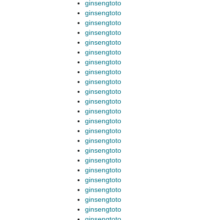
ginsengtoto
ginsengtoto
ginsengtoto
ginsengtoto
ginsengtoto
ginsengtoto
ginsengtoto
ginsengtoto
ginsengtoto
ginsengtoto
ginsengtoto
ginsengtoto
ginsengtoto
ginsengtoto
ginsengtoto
ginsengtoto
ginsengtoto
ginsengtoto
ginsengtoto
ginsengtoto
ginsengtoto
ginsengtoto
ginsengtoto