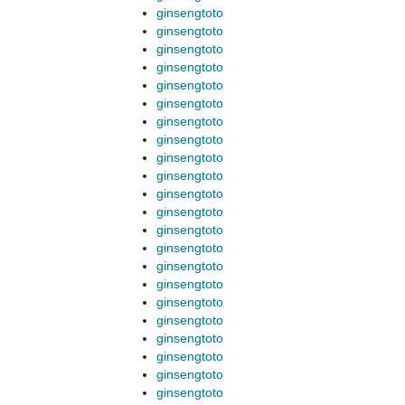
ginsengtoto
ginsengtoto
ginsengtoto
ginsengtoto
ginsengtoto
ginsengtoto
ginsengtoto
ginsengtoto
ginsengtoto
ginsengtoto
ginsengtoto
ginsengtoto
ginsengtoto
ginsengtoto
ginsengtoto
ginsengtoto
ginsengtoto
ginsengtoto
ginsengtoto
ginsengtoto
ginsengtoto
ginsengtoto