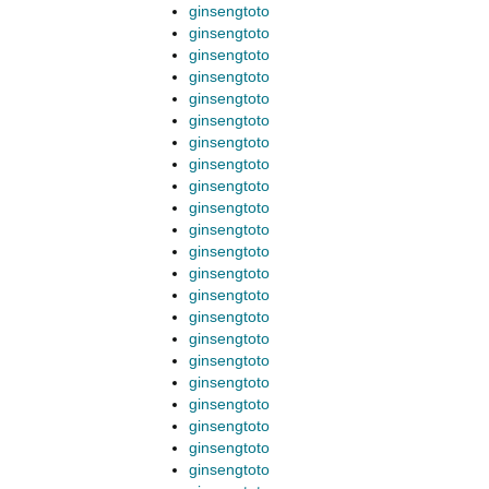
ginsengtoto
ginsengtoto
ginsengtoto
ginsengtoto
ginsengtoto
ginsengtoto
ginsengtoto
ginsengtoto
ginsengtoto
ginsengtoto
ginsengtoto
ginsengtoto
ginsengtoto
ginsengtoto
ginsengtoto
ginsengtoto
ginsengtoto
ginsengtoto
ginsengtoto
ginsengtoto
ginsengtoto
ginsengtoto