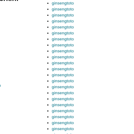
ginsengtoto
ginsengtoto
ginsengtoto
ginsengtoto
ginsengtoto
ginsengtoto
ginsengtoto
ginsengtoto
ginsengtoto
ginsengtoto
ginsengtoto
ginsengtoto
ginsengtoto
ginsengtoto
m
ginsengtoto
ginsengtoto
ginsengtoto
ginsengtoto
ginsengtoto
ginsengtoto
ginsengtoto
ginsengtoto