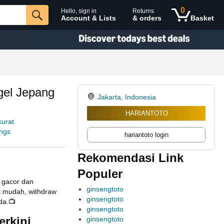
0
Hello, sign in
Returns
Account & Lists
& orders
Basket
ogel Jepang
Jakarta, Indonesia
HARIANTOTO
kurat
ings
hariantoto login
Rekomendasi Link
Populer
 gacor dan
ginsengtoto
it mudah, withdraw
ginsengtoto
da.📺
ginsengtoto
erkini
ginsengtoto