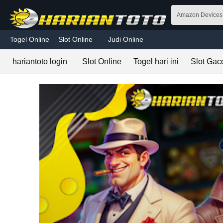
Skip to main content
Amazon Devices
Togel Online
Slot Online
Judi Online
hariantoto login
Slot Online
Togel hari ini
Slot Gac