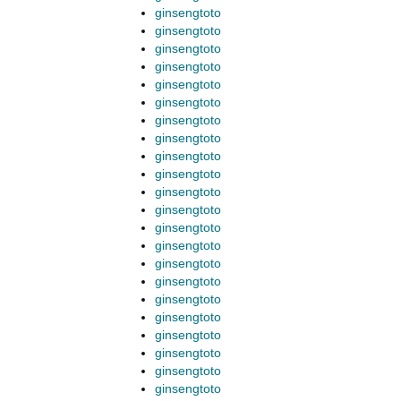
ginsengtoto
ginsengtoto
ginsengtoto
ginsengtoto
ginsengtoto
ginsengtoto
ginsengtoto
ginsengtoto
ginsengtoto
ginsengtoto
ginsengtoto
ginsengtoto
ginsengtoto
ginsengtoto
ginsengtoto
ginsengtoto
ginsengtoto
ginsengtoto
ginsengtoto
ginsengtoto
ginsengtoto
ginsengtoto