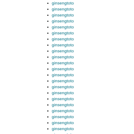
ginsengtoto
ginsengtoto
ginsengtoto
ginsengtoto
ginsengtoto
ginsengtoto
ginsengtoto
ginsengtoto
ginsengtoto
ginsengtoto
ginsengtoto
ginsengtoto
ginsengtoto
ginsengtoto
ginsengtoto
ginsengtoto
ginsengtoto
ginsengtoto
ginsengtoto
ginsengtoto
ginsengtoto
ginsengtoto