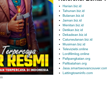
Harian.biz.id
Tahunan.biz.id
Bulanan.biz.id
Jaman.biz.id
Menitan.biz.id
Detikan.biz.id
Dekadean.biz.id
Caturwulanan.biz.id
Musiman.biz.id
Televiziebi.online
Lordfilmlog.online
Pafipangkatan.org
Pafibatahan.org
Jasa.smartseovancouver.co
Lattingtowninfo.com
in