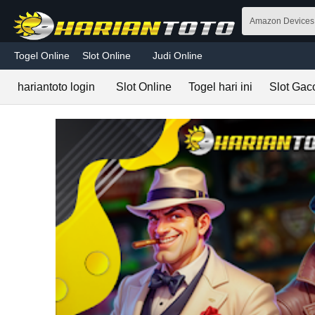
Skip to main content
Amazon Devices
Togel Online
Slot Online
Judi Online
hariantoto login
Slot Online
Togel hari ini
Slot Gac