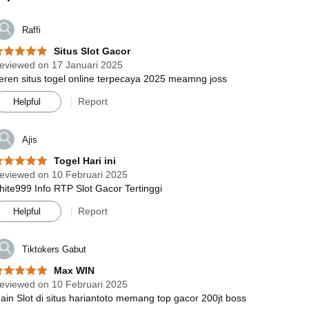
Raffi
Situs Slot Gacor
eviewed on 17 Januari 2025
eren situs togel online terpecaya 2025 meamng joss
Report
Helpful
Ajis
Togel Hari ini
eviewed on 10 Februari 2025
hite999 Info RTP Slot Gacor Tertinggi
Report
Helpful
Tiktokers Gabut
Max WIN
eviewed on 10 Februari 2025
ain Slot di situs hariantoto memang top gacor 200jt boss