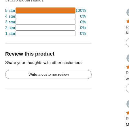
37.928 global ratings
5 star
100%
4 star
0%
3 star
0%
R
2 star
0%
K
1 star
0%
Review this product
Share your thoughts with other customers
R
Write a customer review
w
R
M