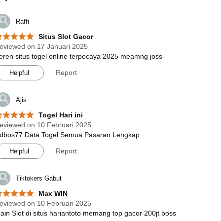
Raffi
Situs Slot Gacor
eviewed on 17 Januari 2025
eren situs togel online terpecaya 2025 meamng joss
Report
Helpful
Ajis
Togel Hari ini
eviewed on 10 Februari 2025
dbos77 Data Togel Semua Pasaran Lengkap
Report
Helpful
Tiktokers Gabut
Max WIN
eviewed on 10 Februari 2025
ain Slot di situs hariantoto memang top gacor 200jt boss