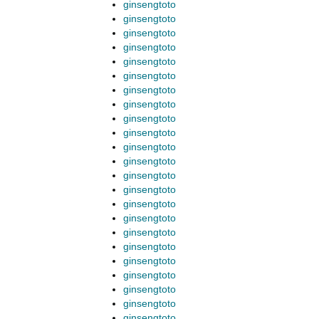
ginsengtoto
ginsengtoto
ginsengtoto
ginsengtoto
ginsengtoto
ginsengtoto
ginsengtoto
ginsengtoto
ginsengtoto
ginsengtoto
ginsengtoto
ginsengtoto
ginsengtoto
ginsengtoto
ginsengtoto
ginsengtoto
ginsengtoto
ginsengtoto
ginsengtoto
ginsengtoto
ginsengtoto
ginsengtoto
ginsengtoto