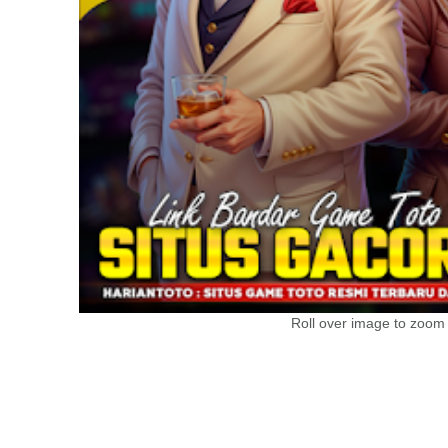
Roll over image to zoom 