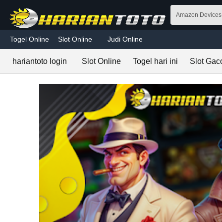
Skip to main content
Amazon Devices
Togel Online
Slot Online
Judi Online
hariantoto login
Slot Online
Togel hari ini
Slot Gac