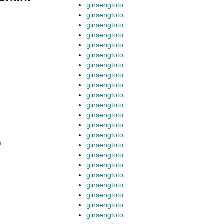
ginsengtoto
ginsengtoto
ginsengtoto
ginsengtoto
ginsengtoto
ginsengtoto
ginsengtoto
ginsengtoto
ginsengtoto
ginsengtoto
ginsengtoto
ginsengtoto
ginsengtoto
ginsengtoto
m
ginsengtoto
ginsengtoto
ginsengtoto
ginsengtoto
ginsengtoto
ginsengtoto
ginsengtoto
ginsengtoto