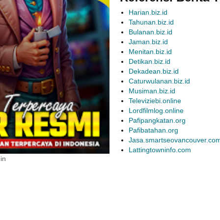
Harian.biz.id
Tahunan.biz.id
Bulanan.biz.id
Jaman.biz.id
Menitan.biz.id
Detikan.biz.id
Dekadean.biz.id
Caturwulanan.biz.id
Musiman.biz.id
Televiziebi.online
Lordfilmlog.online
Pafipangkatan.org
Pafibatahan.org
Jasa.smartseovancouver.co
Lattingtowninfo.com
in