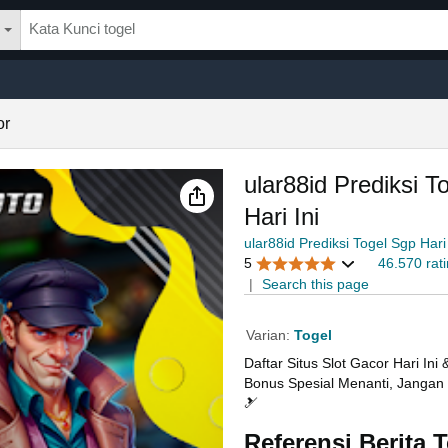
or
ular88id Prediksi T
Hari Ini
ular88id Prediksi Togel Sgp Hari 
5
46.570 rat
|
Search this page
Varian:
Togel
Daftar Situs Slot Gacor Hari Ini
Bonus Spesial Menanti, Jangan
🎿
Referensi Berita T