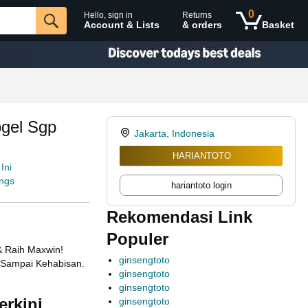
0
Hello, sign in
Returns
Account & Lists
& orders
Basket
ogel Sgp
Jakarta, Indonesia
HARIANTOTO
Ini
ings
hariantoto login
Rekomendasi Link
Populer
 & Raih Maxwin!
ginsengtoto
 Sampai Kehabisan.
ginsengtoto
ginsengtoto
erkini
ginsengtoto