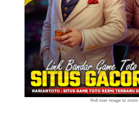
Roll over image to zoom 