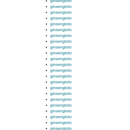
ginsengtoto
ginsengtoto
ginsengtoto
ginsengtoto
ginsengtoto
ginsengtoto
ginsengtoto
ginsengtoto
ginsengtoto
ginsengtoto
ginsengtoto
ginsengtoto
ginsengtoto
ginsengtoto
ginsengtoto
ginsengtoto
ginsengtoto
ginsengtoto
ginsengtoto
ginsengtoto
ginsengtoto
ginsengtoto
ginsengtoto