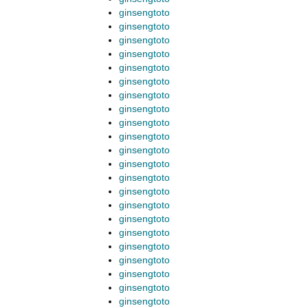
ginsengtoto
ginsengtoto
ginsengtoto
ginsengtoto
ginsengtoto
ginsengtoto
ginsengtoto
ginsengtoto
ginsengtoto
ginsengtoto
ginsengtoto
ginsengtoto
ginsengtoto
ginsengtoto
ginsengtoto
ginsengtoto
ginsengtoto
ginsengtoto
ginsengtoto
ginsengtoto
ginsengtoto
ginsengtoto