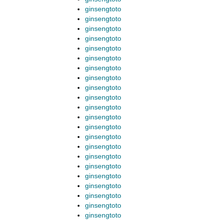
ginsengtoto
ginsengtoto
ginsengtoto
ginsengtoto
ginsengtoto
ginsengtoto
ginsengtoto
ginsengtoto
ginsengtoto
ginsengtoto
ginsengtoto
ginsengtoto
ginsengtoto
ginsengtoto
ginsengtoto
ginsengtoto
ginsengtoto
ginsengtoto
ginsengtoto
ginsengtoto
ginsengtoto
ginsengtoto