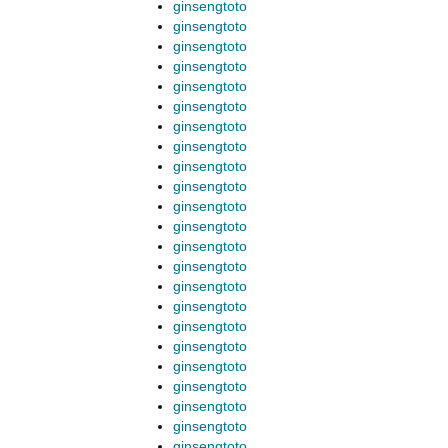
ginsengtoto
ginsengtoto
ginsengtoto
ginsengtoto
ginsengtoto
ginsengtoto
ginsengtoto
ginsengtoto
ginsengtoto
ginsengtoto
ginsengtoto
ginsengtoto
ginsengtoto
ginsengtoto
ginsengtoto
ginsengtoto
ginsengtoto
ginsengtoto
ginsengtoto
ginsengtoto
ginsengtoto
ginsengtoto
ginsengtoto