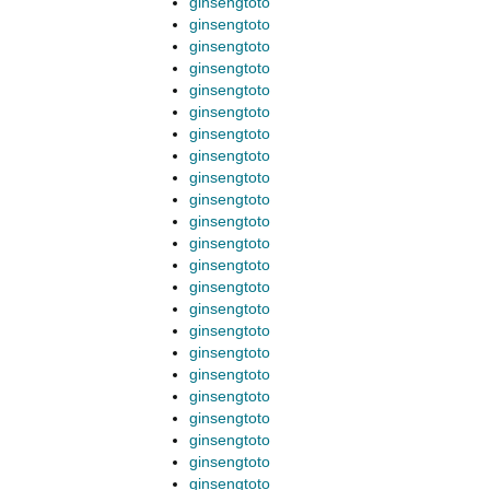
ginsengtoto
ginsengtoto
ginsengtoto
ginsengtoto
ginsengtoto
ginsengtoto
ginsengtoto
ginsengtoto
ginsengtoto
ginsengtoto
ginsengtoto
ginsengtoto
ginsengtoto
ginsengtoto
ginsengtoto
ginsengtoto
ginsengtoto
ginsengtoto
ginsengtoto
ginsengtoto
ginsengtoto
ginsengtoto
ginsengtoto