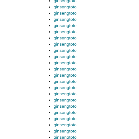
ginsengtoto
ginsengtoto
ginsengtoto
ginsengtoto
ginsengtoto
ginsengtoto
ginsengtoto
ginsengtoto
ginsengtoto
ginsengtoto
ginsengtoto
ginsengtoto
ginsengtoto
ginsengtoto
ginsengtoto
ginsengtoto
ginsengtoto
ginsengtoto
ginsengtoto
ginsengtoto
ginsengtoto
ginsengtoto
ginsengtoto