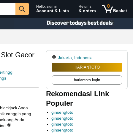
0
Hello, sign in
Returns
Account & Lists
& orders
Basket
 Slot Gacor
Jakarta, Indonesia
HARIANTOTO
rtinggi
ings
hariantoto login
Rekomendasi Link
Populer
 blackjack Anda
ginsengtoto
knik canggih yang
ginsengtoto
peluang Anda
ginsengtoto
ino.🎥
ginsengtoto