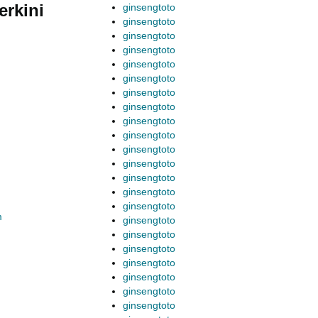
erkini
ginsengtoto
ginsengtoto
ginsengtoto
ginsengtoto
ginsengtoto
ginsengtoto
ginsengtoto
ginsengtoto
ginsengtoto
ginsengtoto
ginsengtoto
ginsengtoto
ginsengtoto
ginsengtoto
ginsengtoto
m
ginsengtoto
ginsengtoto
ginsengtoto
ginsengtoto
ginsengtoto
ginsengtoto
ginsengtoto