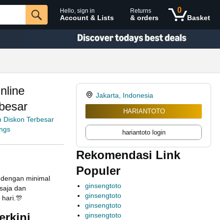
0
Hello, sign in
Returns
Account & Lists
& orders
Basket
nline
Jakarta, Indonesia
besar
HARIANTOTO
n Diskon Terbesar
ings
hariantoto login
Rekomendasi Link
Populer
a dengan minimal
ginsengtoto
saja dan
ginsengtoto
hari.🎊
ginsengtoto
erkini
ginsengtoto