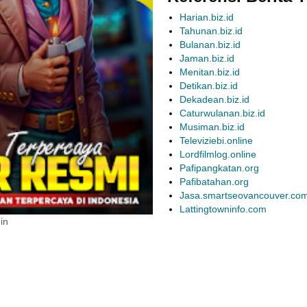
Harian.biz.id
Tahunan.biz.id
Bulanan.biz.id
Jaman.biz.id
Menitan.biz.id
Detikan.biz.id
Dekadean.biz.id
Caturwulanan.biz.id
Musiman.biz.id
Televiziebi.online
Lordfilmlog.online
Pafipangkatan.org
Pafibatahan.org
Jasa.smartseovancouver.co
Lattingtowninfo.com
in