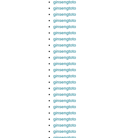
ginsengtoto
ginsengtoto
ginsengtoto
ginsengtoto
ginsengtoto
ginsengtoto
ginsengtoto
ginsengtoto
ginsengtoto
ginsengtoto
ginsengtoto
ginsengtoto
ginsengtoto
ginsengtoto
ginsengtoto
ginsengtoto
ginsengtoto
ginsengtoto
ginsengtoto
ginsengtoto
ginsengtoto
ginsengtoto
ginsengtoto