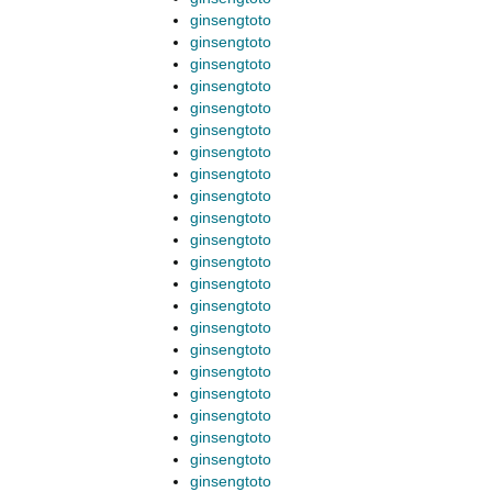
ginsengtoto
ginsengtoto
ginsengtoto
ginsengtoto
ginsengtoto
ginsengtoto
ginsengtoto
ginsengtoto
ginsengtoto
ginsengtoto
ginsengtoto
ginsengtoto
ginsengtoto
ginsengtoto
ginsengtoto
ginsengtoto
ginsengtoto
ginsengtoto
ginsengtoto
ginsengtoto
ginsengtoto
ginsengtoto