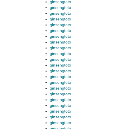
ginsengtoto
ginsengtoto
ginsengtoto
ginsengtoto
ginsengtoto
ginsengtoto
ginsengtoto
ginsengtoto
ginsengtoto
ginsengtoto
ginsengtoto
ginsengtoto
ginsengtoto
ginsengtoto
ginsengtoto
ginsengtoto
ginsengtoto
ginsengtoto
ginsengtoto
ginsengtoto
ginsengtoto
ginsengtoto
ginsengtoto