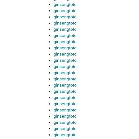
ginsengtoto
ginsengtoto
ginsengtoto
ginsengtoto
ginsengtoto
ginsengtoto
ginsengtoto
ginsengtoto
ginsengtoto
ginsengtoto
ginsengtoto
ginsengtoto
ginsengtoto
ginsengtoto
ginsengtoto
ginsengtoto
ginsengtoto
ginsengtoto
ginsengtoto
ginsengtoto
ginsengtoto
ginsengtoto