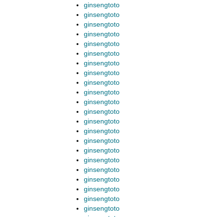
ginsengtoto
ginsengtoto
ginsengtoto
ginsengtoto
ginsengtoto
ginsengtoto
ginsengtoto
ginsengtoto
ginsengtoto
ginsengtoto
ginsengtoto
ginsengtoto
ginsengtoto
ginsengtoto
ginsengtoto
ginsengtoto
ginsengtoto
ginsengtoto
ginsengtoto
ginsengtoto
ginsengtoto
ginsengtoto