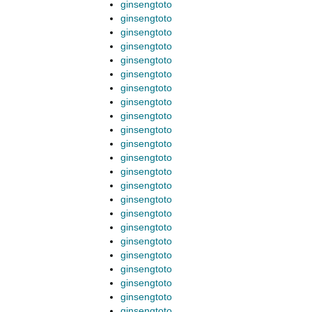
ginsengtoto
ginsengtoto
ginsengtoto
ginsengtoto
ginsengtoto
ginsengtoto
ginsengtoto
ginsengtoto
ginsengtoto
ginsengtoto
ginsengtoto
ginsengtoto
ginsengtoto
ginsengtoto
ginsengtoto
ginsengtoto
ginsengtoto
ginsengtoto
ginsengtoto
ginsengtoto
ginsengtoto
ginsengtoto
ginsengtoto