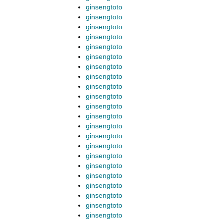
ginsengtoto
ginsengtoto
ginsengtoto
ginsengtoto
ginsengtoto
ginsengtoto
ginsengtoto
ginsengtoto
ginsengtoto
ginsengtoto
ginsengtoto
ginsengtoto
ginsengtoto
ginsengtoto
ginsengtoto
ginsengtoto
ginsengtoto
ginsengtoto
ginsengtoto
ginsengtoto
ginsengtoto
ginsengtoto