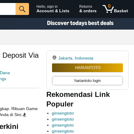
0
Hello, sign in
Returns
Account & Lists
& orders
Basket
 Deposit Via
Jakarta, Indonesia
HARIANTOTO
 Dana
ings
hariantoto login
Rekomendasi Link
Populer
engkap. Ribuan Game
ginsengtoto
Anda di Sini.🏂
ginsengtoto
erkini
ginsengtoto
ginsengtoto