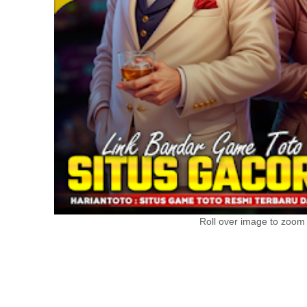
Roll over image to zoom 