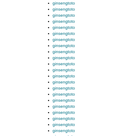
ginsengtoto
ginsengtoto
ginsengtoto
ginsengtoto
ginsengtoto
ginsengtoto
ginsengtoto
ginsengtoto
ginsengtoto
ginsengtoto
ginsengtoto
ginsengtoto
ginsengtoto
ginsengtoto
ginsengtoto
ginsengtoto
ginsengtoto
ginsengtoto
ginsengtoto
ginsengtoto
ginsengtoto
ginsengtoto