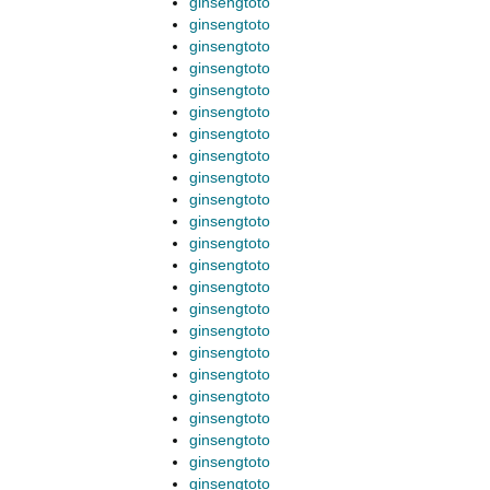
ginsengtoto
ginsengtoto
ginsengtoto
ginsengtoto
ginsengtoto
ginsengtoto
ginsengtoto
ginsengtoto
ginsengtoto
ginsengtoto
ginsengtoto
ginsengtoto
ginsengtoto
ginsengtoto
ginsengtoto
ginsengtoto
ginsengtoto
ginsengtoto
ginsengtoto
ginsengtoto
ginsengtoto
ginsengtoto
ginsengtoto