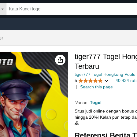
or
tiger777 Togel Hon
Terbaru
tiger777 Togel Hongkong Pools 
5
40.434 rat
|
Search this page
Varian:
Togel
Situs judi online dengan bonus
hingga 20%! Kalah pun tetap da
🎪
Referensi Berita T