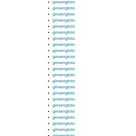
ginsengtoto
ginsengtoto
ginsengtoto
ginsengtoto
ginsengtoto
ginsengtoto
ginsengtoto
ginsengtoto
ginsengtoto
ginsengtoto
ginsengtoto
ginsengtoto
ginsengtoto
ginsengtoto
ginsengtoto
ginsengtoto
ginsengtoto
ginsengtoto
ginsengtoto
ginsengtoto
ginsengtoto
ginsengtoto
ginsengtoto