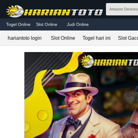
Skip to main content
Amazon Devices
Togel Online
Slot Online
Judi Online
hariantoto login
Slot Online
Togel hari ini
Slot Gac