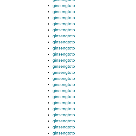
ginsengtoto
ginsengtoto
ginsengtoto
ginsengtoto
ginsengtoto
ginsengtoto
ginsengtoto
ginsengtoto
ginsengtoto
ginsengtoto
ginsengtoto
ginsengtoto
ginsengtoto
ginsengtoto
ginsengtoto
ginsengtoto
ginsengtoto
ginsengtoto
ginsengtoto
ginsengtoto
ginsengtoto
ginsengtoto