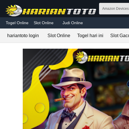
Skip to main content
Amazon Devices
Togel Online
Slot Online
Judi Online
hariantoto login
Slot Online
Togel hari ini
Slot Gac