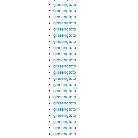
ginsengtoto
ginsengtoto
ginsengtoto
ginsengtoto
ginsengtoto
ginsengtoto
ginsengtoto
ginsengtoto
ginsengtoto
ginsengtoto
ginsengtoto
ginsengtoto
ginsengtoto
ginsengtoto
ginsengtoto
ginsengtoto
ginsengtoto
ginsengtoto
ginsengtoto
ginsengtoto
ginsengtoto
ginsengtoto