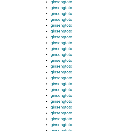
ginsengtoto
ginsengtoto
ginsengtoto
ginsengtoto
ginsengtoto
ginsengtoto
ginsengtoto
ginsengtoto
ginsengtoto
ginsengtoto
ginsengtoto
ginsengtoto
ginsengtoto
ginsengtoto
ginsengtoto
ginsengtoto
ginsengtoto
ginsengtoto
ginsengtoto
ginsengtoto
ginsengtoto
ginsengtoto
ginsengtoto