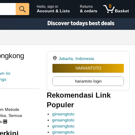
0
Hello, sign in
Returns
Account & Lists
& orders
Basket
Hongkong
Jakarta, Indonesia
HARIANTOTO
am Ini
ings
hariantoto login
Rekomendasi Link
Populer
gam Metode
ginsengtoto
ulsa, Semua
ginsengtoto
.🎛️
ginsengtoto
erkini
ginsengtoto