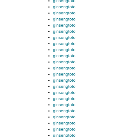
ginsengtoto
ginsengtoto
ginsengtoto
ginsengtoto
ginsengtoto
ginsengtoto
ginsengtoto
ginsengtoto
ginsengtoto
ginsengtoto
ginsengtoto
ginsengtoto
ginsengtoto
ginsengtoto
ginsengtoto
ginsengtoto
ginsengtoto
ginsengtoto
ginsengtoto
ginsengtoto
ginsengtoto
ginsengtoto
ginsengtoto