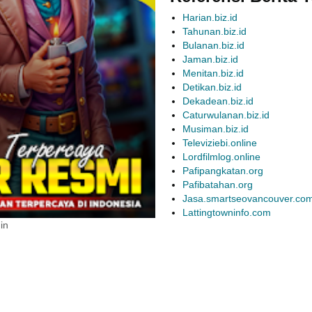
Harian.biz.id
Tahunan.biz.id
Bulanan.biz.id
Jaman.biz.id
Menitan.biz.id
Detikan.biz.id
Dekadean.biz.id
Caturwulanan.biz.id
Musiman.biz.id
Televiziebi.online
Lordfilmlog.online
Pafipangkatan.org
Pafibatahan.org
Jasa.smartseovancouver.co
Lattingtowninfo.com
in