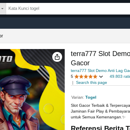
or
terra777 Slot Demo
Gacor
terra777 Slot Demo Anti Lag Ga
5
49.803 rat
|
Search this page
Varian:
Togel
Slot Gacor Terbaik & Terpercaya
Jaminan Fair Play & Pembayar
untuk Semua Kemenangan.✨
Referensi Berita T