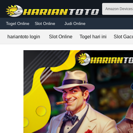
Skip to main content
Amazon Devices
Togel Online
Slot Online
Judi Online
hariantoto login
Slot Online
Togel hari ini
Slot Gac