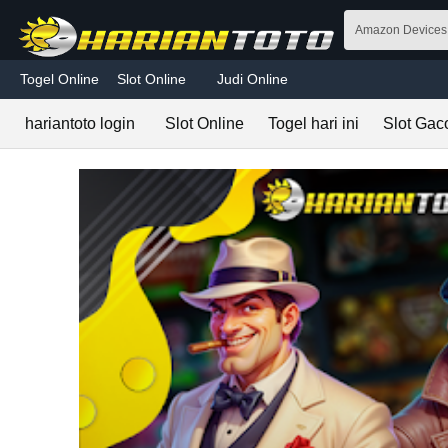
Skip to main content
Amazon Devices
Togel Online
Slot Online
Judi Online
hariantoto login
Slot Online
Togel hari ini
Slot Gac