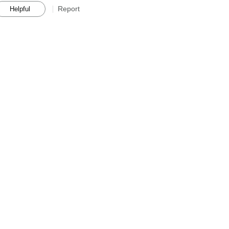
Report
Helpful