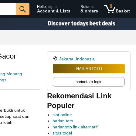
0
Hello, sign in
Returns
Account & Lists
& orders
Basket
Gacor
Jakarta, Indonesia
HARIANTOTO
ang Menang
ings
hariantoto login
Rekomendasi Link
Populer
erbukti untuk
slot online
etiap saat dan
harian toto
 lebih
hariantoto link alternatif
situs togel