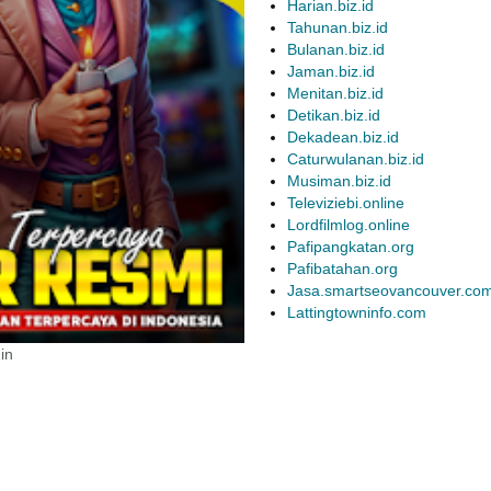
Harian.biz.id
Tahunan.biz.id
Bulanan.biz.id
Jaman.biz.id
Menitan.biz.id
Detikan.biz.id
Dekadean.biz.id
Caturwulanan.biz.id
Musiman.biz.id
Televiziebi.online
Lordfilmlog.online
Pafipangkatan.org
Pafibatahan.org
Jasa.smartseovancouver.co
Lattingtowninfo.com
in