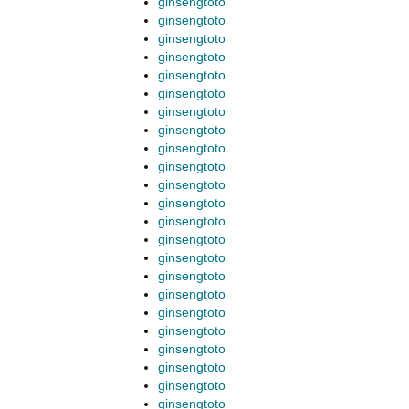
ginsengtoto
ginsengtoto
ginsengtoto
ginsengtoto
ginsengtoto
ginsengtoto
ginsengtoto
ginsengtoto
ginsengtoto
ginsengtoto
ginsengtoto
ginsengtoto
ginsengtoto
ginsengtoto
ginsengtoto
ginsengtoto
ginsengtoto
ginsengtoto
ginsengtoto
ginsengtoto
ginsengtoto
ginsengtoto
ginsengtoto