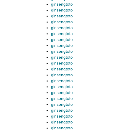
ginsengtoto
ginsengtoto
ginsengtoto
ginsengtoto
ginsengtoto
ginsengtoto
ginsengtoto
ginsengtoto
ginsengtoto
ginsengtoto
ginsengtoto
ginsengtoto
ginsengtoto
ginsengtoto
ginsengtoto
ginsengtoto
ginsengtoto
ginsengtoto
ginsengtoto
ginsengtoto
ginsengtoto
ginsengtoto