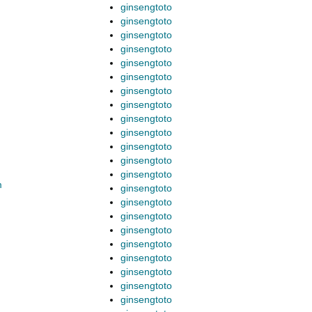
ginsengtoto
ginsengtoto
ginsengtoto
ginsengtoto
ginsengtoto
ginsengtoto
ginsengtoto
ginsengtoto
ginsengtoto
ginsengtoto
ginsengtoto
ginsengtoto
ginsengtoto
m
ginsengtoto
ginsengtoto
ginsengtoto
ginsengtoto
ginsengtoto
ginsengtoto
ginsengtoto
ginsengtoto
ginsengtoto