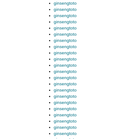
ginsengtoto
ginsengtoto
ginsengtoto
ginsengtoto
ginsengtoto
ginsengtoto
ginsengtoto
ginsengtoto
ginsengtoto
ginsengtoto
ginsengtoto
ginsengtoto
ginsengtoto
ginsengtoto
ginsengtoto
ginsengtoto
ginsengtoto
ginsengtoto
ginsengtoto
ginsengtoto
ginsengtoto
ginsengtoto