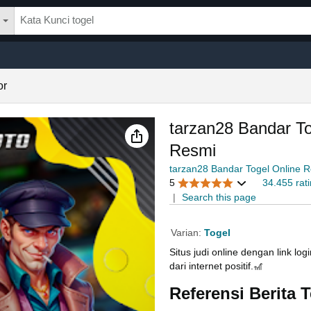
or
tarzan28 Bandar To
Resmi
tarzan28 Bandar Togel Online 
5
34.455 rat
|
Search this page
Varian:
Togel
Situs judi online dengan link log
dari internet positif.🎢
Referensi Berita T