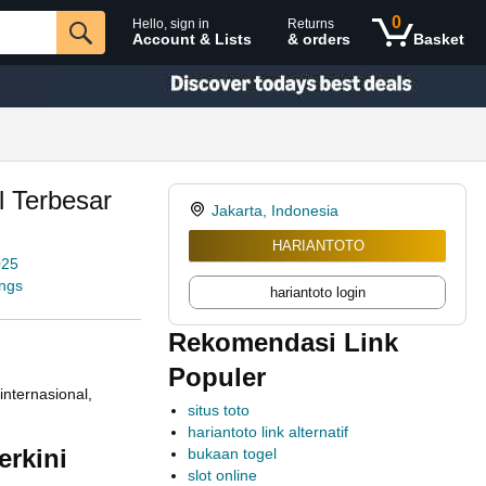
0
Hello, sign in
Returns
Account & Lists
& orders
Basket
l Terbesar
Jakarta, Indonesia
HARIANTOTO
025
ings
hariantoto login
Rekomendasi Link
Populer
internasional,
situs toto
hariantoto link alternatif
erkini
bukaan togel
slot online