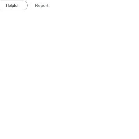
Report
Helpful