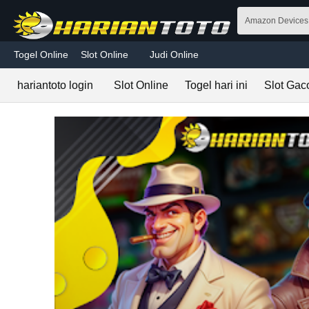
Skip to main content
Amazon Devices
Togel Online
Slot Online
Judi Online
hariantoto login
Slot Online
Togel hari ini
Slot Gac