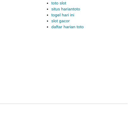
toto slot
situs hariantoto
togel hari ini
slot gacor
daftar harian toto