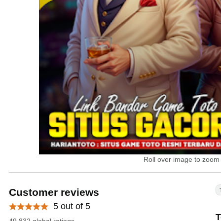
Roll over image to zoom 
Customer reviews
5 out of 5
T