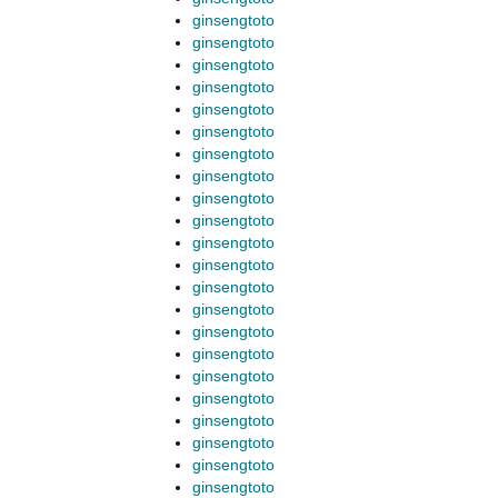
ginsengtoto
ginsengtoto
ginsengtoto
ginsengtoto
ginsengtoto
ginsengtoto
ginsengtoto
ginsengtoto
ginsengtoto
ginsengtoto
ginsengtoto
ginsengtoto
ginsengtoto
ginsengtoto
ginsengtoto
ginsengtoto
ginsengtoto
ginsengtoto
ginsengtoto
ginsengtoto
ginsengtoto
ginsengtoto