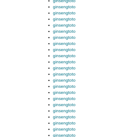
ginsengtoto
ginsengtoto
ginsengtoto
ginsengtoto
ginsengtoto
ginsengtoto
ginsengtoto
ginsengtoto
ginsengtoto
ginsengtoto
ginsengtoto
ginsengtoto
ginsengtoto
ginsengtoto
ginsengtoto
ginsengtoto
ginsengtoto
ginsengtoto
ginsengtoto
ginsengtoto
ginsengtoto
ginsengtoto
ginsengtoto