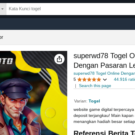
or
superwd78 Togel O
Dengan Pasaran L
superwd78 Togel Online Denga
5
44.916 rat
|
Search this page
Varian:
Togel
website game digital terpercay
deposit terjangkau! Main kapan 
menangkan hadiah besar setiap
Referensi Berita T