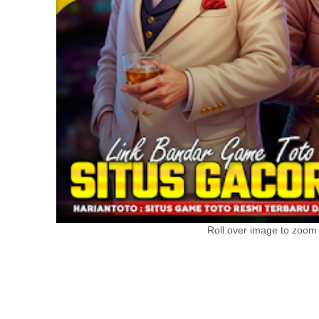
Roll over image to zoom 