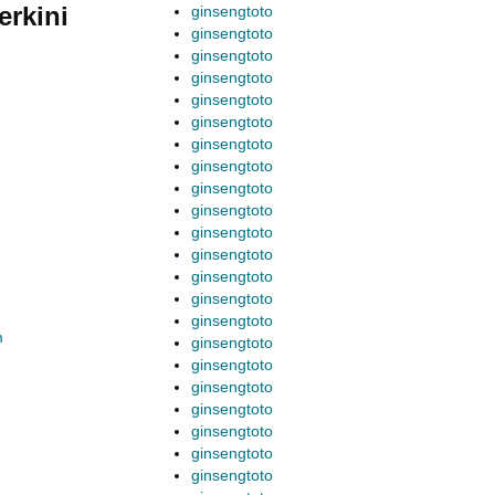
erkini
ginsengtoto
ginsengtoto
ginsengtoto
ginsengtoto
ginsengtoto
ginsengtoto
ginsengtoto
ginsengtoto
ginsengtoto
ginsengtoto
ginsengtoto
ginsengtoto
ginsengtoto
ginsengtoto
ginsengtoto
m
ginsengtoto
ginsengtoto
ginsengtoto
ginsengtoto
ginsengtoto
ginsengtoto
ginsengtoto