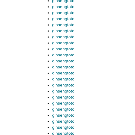
ginsengtoto
ginsengtoto
ginsengtoto
ginsengtoto
ginsengtoto
ginsengtoto
ginsengtoto
ginsengtoto
ginsengtoto
ginsengtoto
ginsengtoto
ginsengtoto
ginsengtoto
ginsengtoto
ginsengtoto
ginsengtoto
ginsengtoto
ginsengtoto
ginsengtoto
ginsengtoto
ginsengtoto
ginsengtoto
ginsengtoto