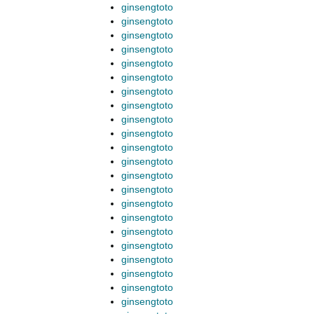
ginsengtoto
ginsengtoto
ginsengtoto
ginsengtoto
ginsengtoto
ginsengtoto
ginsengtoto
ginsengtoto
ginsengtoto
ginsengtoto
ginsengtoto
ginsengtoto
ginsengtoto
ginsengtoto
ginsengtoto
ginsengtoto
ginsengtoto
ginsengtoto
ginsengtoto
ginsengtoto
ginsengtoto
ginsengtoto