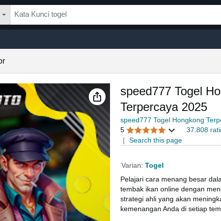
or
speed777 Togel H
Terpercaya 2025
speed777 Togel Hongkong Terp
5
37.808 rat
|
Search this page
Varian:
Togel
Pelajari cara menang besar da
tembak ikan online dengan mengi
strategi ahli yang akan meningk
kemenangan Anda di setiap te