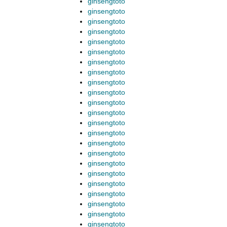
ginsengtoto
ginsengtoto
ginsengtoto
ginsengtoto
ginsengtoto
ginsengtoto
ginsengtoto
ginsengtoto
ginsengtoto
ginsengtoto
ginsengtoto
ginsengtoto
ginsengtoto
ginsengtoto
ginsengtoto
ginsengtoto
ginsengtoto
ginsengtoto
ginsengtoto
ginsengtoto
ginsengtoto
ginsengtoto
ginsengtoto