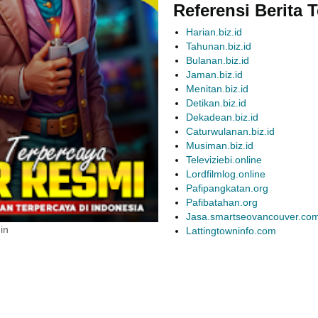
Referensi Berita T
Harian.biz.id
Tahunan.biz.id
Bulanan.biz.id
Jaman.biz.id
Menitan.biz.id
Detikan.biz.id
Dekadean.biz.id
Caturwulanan.biz.id
Musiman.biz.id
Televiziebi.online
Lordfilmlog.online
Pafipangkatan.org
Pafibatahan.org
Jasa.smartseovancouver.co
in
Lattingtowninfo.com