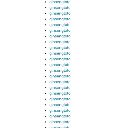
ginsengtoto
ginsengtoto
ginsengtoto
ginsengtoto
ginsengtoto
ginsengtoto
ginsengtoto
ginsengtoto
ginsengtoto
ginsengtoto
ginsengtoto
ginsengtoto
ginsengtoto
ginsengtoto
ginsengtoto
ginsengtoto
ginsengtoto
ginsengtoto
ginsengtoto
ginsengtoto
ginsengtoto
ginsengtoto
ginsengtoto