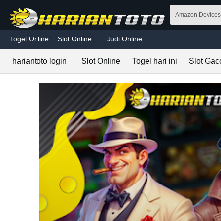
Skip to main content
Amazon Devices
Togel Online
Slot Online
Judi Online
hariantoto login
Slot Online
Togel hari ini
Slot Gac