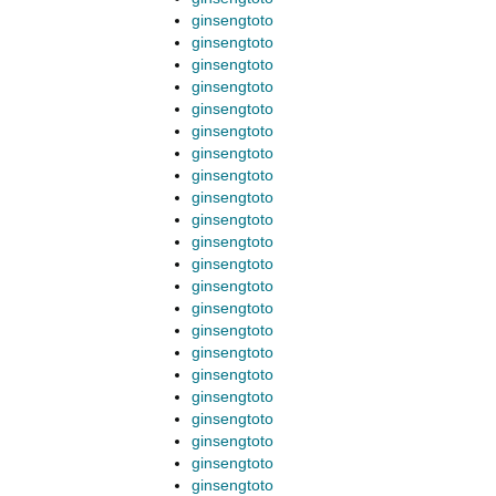
ginsengtoto
ginsengtoto
ginsengtoto
ginsengtoto
ginsengtoto
ginsengtoto
ginsengtoto
ginsengtoto
ginsengtoto
ginsengtoto
ginsengtoto
ginsengtoto
ginsengtoto
ginsengtoto
ginsengtoto
ginsengtoto
ginsengtoto
ginsengtoto
ginsengtoto
ginsengtoto
ginsengtoto
ginsengtoto