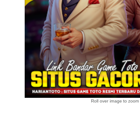
Roll over image to zoom 