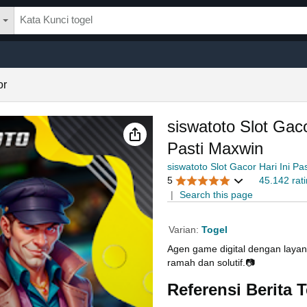
or
siswatoto Slot Gaco
Pasti Maxwin
siswatoto Slot Gacor Hari Ini Pa
5
45.142 rat
|
Search this page
Varian:
Togel
Agen game digital dengan layan
ramah dan solutif.📷
Referensi Berita T