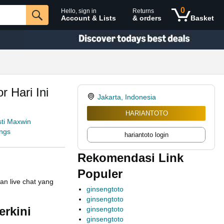
0
Hello, sign in
Returns
Account & Lists
& orders
Basket
r Hari Ini
Jakarta, Indonesia
HARIANTOTO
sti Maxwin
ings
hariantoto login
Rekomendasi Link
Populer
an live chat yang
ginsengtoto
ginsengtoto
erkini
ginsengtoto
ginsengtoto