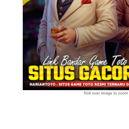
Roll over image to zoom 