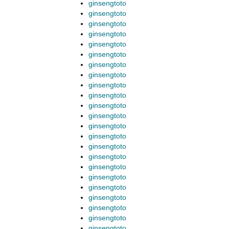
ginsengtoto
ginsengtoto
ginsengtoto
ginsengtoto
ginsengtoto
ginsengtoto
ginsengtoto
ginsengtoto
ginsengtoto
ginsengtoto
ginsengtoto
ginsengtoto
ginsengtoto
ginsengtoto
ginsengtoto
ginsengtoto
ginsengtoto
ginsengtoto
ginsengtoto
ginsengtoto
ginsengtoto
ginsengtoto
ginsengtoto