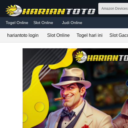
Skip to main content
Amazon Devices
Togel Online
Slot Online
Judi Online
hariantoto login
Slot Online
Togel hari ini
Slot Gac