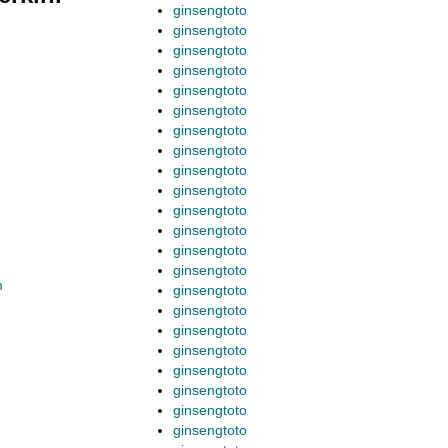
ginsengtoto
ginsengtoto
ginsengtoto
ginsengtoto
ginsengtoto
ginsengtoto
ginsengtoto
ginsengtoto
ginsengtoto
ginsengtoto
ginsengtoto
ginsengtoto
ginsengtoto
ginsengtoto
m
ginsengtoto
ginsengtoto
ginsengtoto
ginsengtoto
ginsengtoto
ginsengtoto
ginsengtoto
ginsengtoto