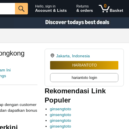
0
Hello, sign in
Returns
Account & Lists
& orders
Basket
Hongkong
Jakarta, Indonesia
HARIANTOTO
am Ini
ings
hariantoto login
Rekomendasi Link
Populer
kap dengan customer
ginsengtoto
 dan dapatkan bonus
ginsengtoto
ginsengtoto
erkini
ginsengtoto