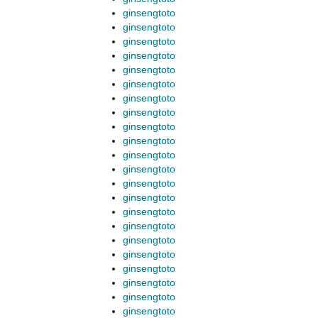
ginsengtoto
ginsengtoto
ginsengtoto
ginsengtoto
ginsengtoto
ginsengtoto
ginsengtoto
ginsengtoto
ginsengtoto
ginsengtoto
ginsengtoto
ginsengtoto
ginsengtoto
ginsengtoto
ginsengtoto
ginsengtoto
ginsengtoto
ginsengtoto
ginsengtoto
ginsengtoto
ginsengtoto
ginsengtoto