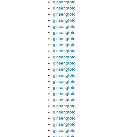
ginsengtoto
ginsengtoto
ginsengtoto
ginsengtoto
ginsengtoto
ginsengtoto
ginsengtoto
ginsengtoto
ginsengtoto
ginsengtoto
ginsengtoto
ginsengtoto
ginsengtoto
ginsengtoto
ginsengtoto
ginsengtoto
ginsengtoto
ginsengtoto
ginsengtoto
ginsengtoto
ginsengtoto
ginsengtoto
ginsengtoto