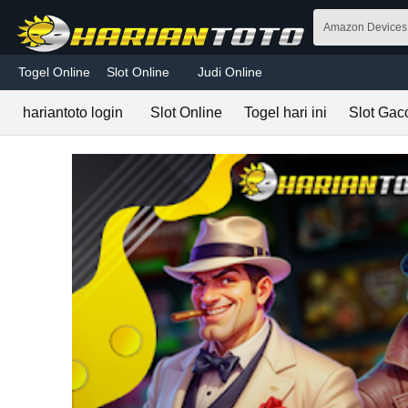
Skip to main content
Amazon Devices
Togel Online
Slot Online
Judi Online
hariantoto login
Slot Online
Togel hari ini
Slot Gac