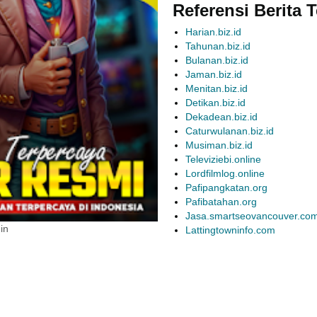
Referensi Berita T
Harian.biz.id
Tahunan.biz.id
Bulanan.biz.id
Jaman.biz.id
Menitan.biz.id
Detikan.biz.id
Dekadean.biz.id
Caturwulanan.biz.id
Musiman.biz.id
Televiziebi.online
Lordfilmlog.online
Pafipangkatan.org
Pafibatahan.org
Jasa.smartseovancouver.co
in
Lattingtowninfo.com