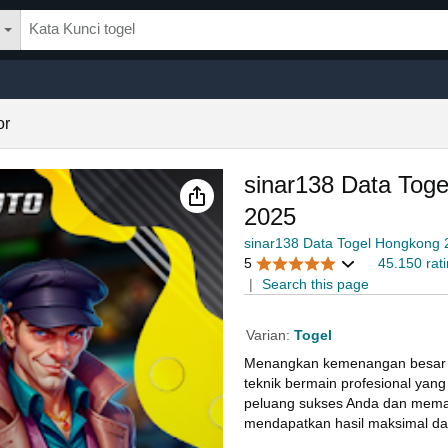
or
sinar138 Data Tog
2025
sinar138 Data Togel Hongkong 
5
45.150 rat
|
Search this page
Varian:
Togel
Menangkan kemenangan besar d
teknik bermain profesional yan
peluang sukses Anda dan mema
mendapatkan hasil maksimal dar