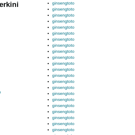
erkini
ginsengtoto
ginsengtoto
ginsengtoto
ginsengtoto
ginsengtoto
ginsengtoto
ginsengtoto
ginsengtoto
ginsengtoto
ginsengtoto
ginsengtoto
ginsengtoto
ginsengtoto
ginsengtoto
ginsengtoto
m
ginsengtoto
ginsengtoto
ginsengtoto
ginsengtoto
ginsengtoto
ginsengtoto
ginsengtoto