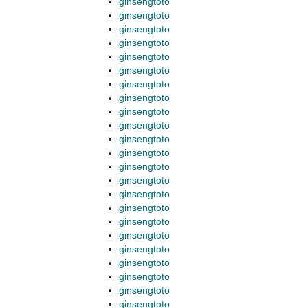
ginsengtoto
ginsengtoto
ginsengtoto
ginsengtoto
ginsengtoto
ginsengtoto
ginsengtoto
ginsengtoto
ginsengtoto
ginsengtoto
ginsengtoto
ginsengtoto
ginsengtoto
ginsengtoto
ginsengtoto
ginsengtoto
ginsengtoto
ginsengtoto
ginsengtoto
ginsengtoto
ginsengtoto
ginsengtoto
ginsengtoto