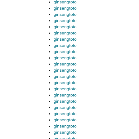
ginsengtoto
ginsengtoto
ginsengtoto
ginsengtoto
ginsengtoto
ginsengtoto
ginsengtoto
ginsengtoto
ginsengtoto
ginsengtoto
ginsengtoto
ginsengtoto
ginsengtoto
ginsengtoto
ginsengtoto
ginsengtoto
ginsengtoto
ginsengtoto
ginsengtoto
ginsengtoto
ginsengtoto
ginsengtoto
ginsengtoto