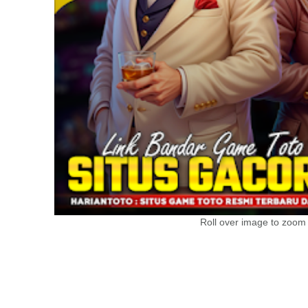
Roll over image to zoom 