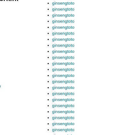
ginsengtoto
ginsengtoto
ginsengtoto
ginsengtoto
ginsengtoto
ginsengtoto
ginsengtoto
ginsengtoto
ginsengtoto
ginsengtoto
ginsengtoto
ginsengtoto
ginsengtoto
ginsengtoto
m
ginsengtoto
ginsengtoto
ginsengtoto
ginsengtoto
ginsengtoto
ginsengtoto
ginsengtoto
ginsengtoto