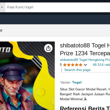
or
shibatoto88 Togel
Prize 1234 Tercepa
shibatoto88 Togel Hongkong Pri
5
46.514 rat
|
Search this page
Varian:
Togel
Situs Slot Gacor Modal Receh, 
Banget! Raih Jackpot Jutaan R
Modal Minimal.🤽
Referensi Berita T