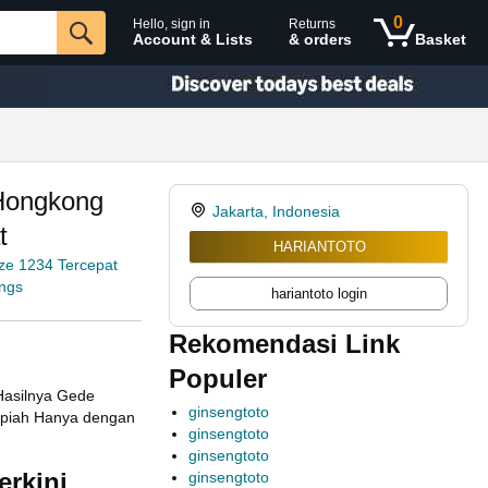
0
Hello, sign in
Returns
Account & Lists
& orders
Basket
 Hongkong
Jakarta, Indonesia
t
HARIANTOTO
ze 1234 Tercepat
ings
hariantoto login
Rekomendasi Link
Populer
Hasilnya Gede
ginsengtoto
upiah Hanya dengan
ginsengtoto
ginsengtoto
erkini
ginsengtoto