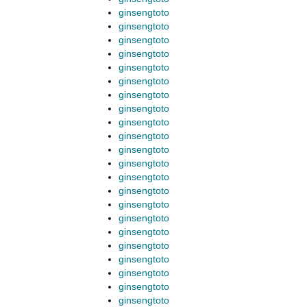
ginsengtoto
ginsengtoto
ginsengtoto
ginsengtoto
ginsengtoto
ginsengtoto
ginsengtoto
ginsengtoto
ginsengtoto
ginsengtoto
ginsengtoto
ginsengtoto
ginsengtoto
ginsengtoto
ginsengtoto
ginsengtoto
ginsengtoto
ginsengtoto
ginsengtoto
ginsengtoto
ginsengtoto
ginsengtoto