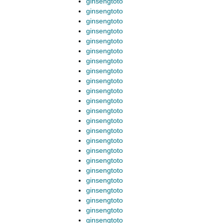
ginsengtoto
ginsengtoto
ginsengtoto
ginsengtoto
ginsengtoto
ginsengtoto
ginsengtoto
ginsengtoto
ginsengtoto
ginsengtoto
ginsengtoto
ginsengtoto
ginsengtoto
ginsengtoto
ginsengtoto
ginsengtoto
ginsengtoto
ginsengtoto
ginsengtoto
ginsengtoto
ginsengtoto
ginsengtoto
ginsengtoto