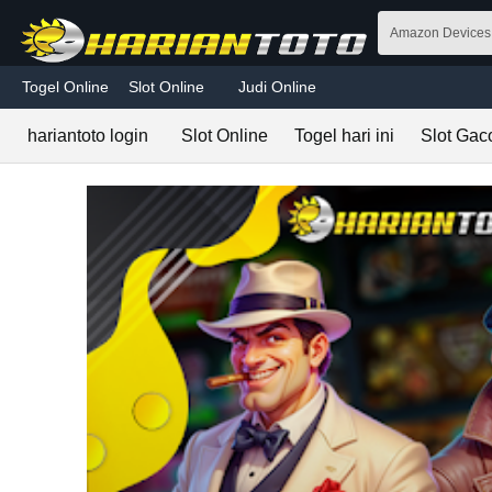
Skip to main content
Amazon Devices
Togel Online
Slot Online
Judi Online
hariantoto login
Slot Online
Togel hari ini
Slot Gac