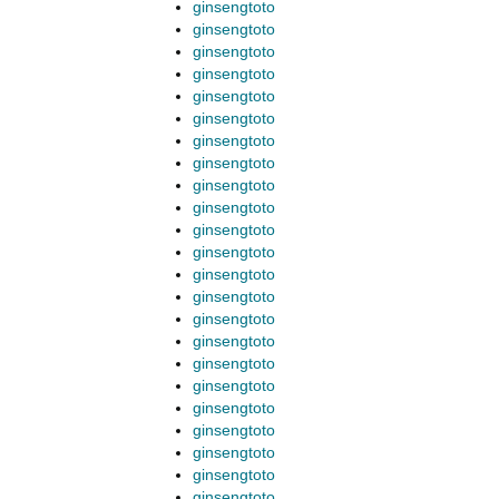
ginsengtoto
ginsengtoto
ginsengtoto
ginsengtoto
ginsengtoto
ginsengtoto
ginsengtoto
ginsengtoto
ginsengtoto
ginsengtoto
ginsengtoto
ginsengtoto
ginsengtoto
ginsengtoto
ginsengtoto
ginsengtoto
ginsengtoto
ginsengtoto
ginsengtoto
ginsengtoto
ginsengtoto
ginsengtoto
ginsengtoto