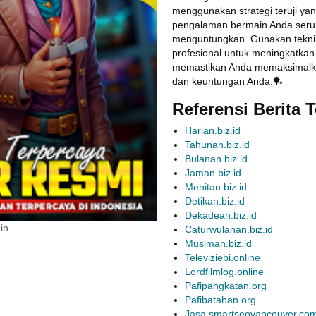
menggunakan strategi teruji ya
pengalaman bermain Anda seru 
menguntungkan. Gunakan teknik
profesional untuk meningkatka
memastikan Anda memaksimalka
dan keuntungan Anda.🏓
Referensi Berita T
Harian.biz.id
Tahunan.biz.id
Bulanan.biz.id
Jaman.biz.id
Menitan.biz.id
Detikan.biz.id
Dekadean.biz.id
in
Caturwulanan.biz.id
Musiman.biz.id
Televiziebi.online
Lordfilmlog.online
Pafipangkatan.org
Pafibatahan.org
Jasa.smartseovancouver.co