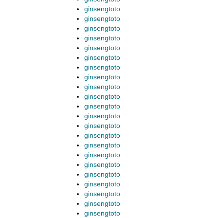
ginsengtoto
ginsengtoto
ginsengtoto
ginsengtoto
ginsengtoto
ginsengtoto
ginsengtoto
ginsengtoto
ginsengtoto
ginsengtoto
ginsengtoto
ginsengtoto
ginsengtoto
ginsengtoto
ginsengtoto
ginsengtoto
ginsengtoto
ginsengtoto
ginsengtoto
ginsengtoto
ginsengtoto
ginsengtoto