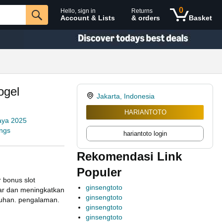
0
Hello, sign in
Returns
Account & Lists
& orders
Basket
ogel
Jakarta, Indonesia
HARIANTOTO
aya 2025
ings
hariantoto login
Rekomendasi Link
Populer
r bonus slot
ginsengtoto
r dan meningkatkan
ginsengtoto
uhan. pengalaman.
ginsengtoto
ginsengtoto