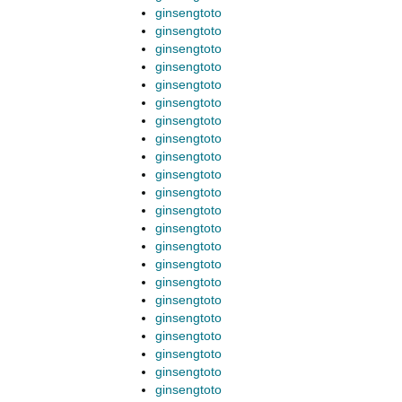
ginsengtoto
ginsengtoto
ginsengtoto
ginsengtoto
ginsengtoto
ginsengtoto
ginsengtoto
ginsengtoto
ginsengtoto
ginsengtoto
ginsengtoto
ginsengtoto
ginsengtoto
ginsengtoto
ginsengtoto
ginsengtoto
ginsengtoto
ginsengtoto
ginsengtoto
ginsengtoto
ginsengtoto
ginsengtoto