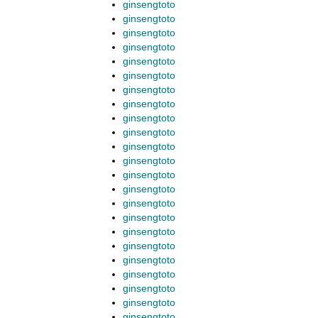
ginsengtoto
ginsengtoto
ginsengtoto
ginsengtoto
ginsengtoto
ginsengtoto
ginsengtoto
ginsengtoto
ginsengtoto
ginsengtoto
ginsengtoto
ginsengtoto
ginsengtoto
ginsengtoto
ginsengtoto
ginsengtoto
ginsengtoto
ginsengtoto
ginsengtoto
ginsengtoto
ginsengtoto
ginsengtoto
ginsengtoto