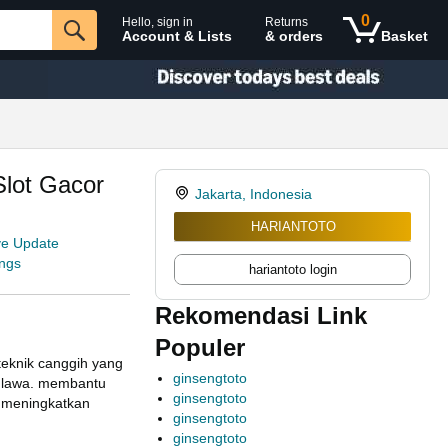
0
Hello, sign in
Returns
Account & Lists
& orders
Basket
Slot Gacor
Jakarta, Indonesia
HARIANTOTO
ve Update
ings
hariantoto login
Rekomendasi Link
Populer
eknik canggih yang
ginsengtoto
 lawa. membantu
ginsengtoto
 meningkatkan
ginsengtoto
ginsengtoto