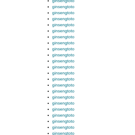
ginsengtoto
ginsengtoto
ginsengtoto
ginsengtoto
ginsengtoto
ginsengtoto
ginsengtoto
ginsengtoto
ginsengtoto
ginsengtoto
ginsengtoto
ginsengtoto
ginsengtoto
ginsengtoto
ginsengtoto
ginsengtoto
ginsengtoto
ginsengtoto
ginsengtoto
ginsengtoto
ginsengtoto
ginsengtoto
ginsengtoto