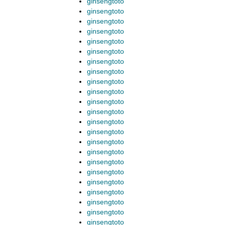
ginsengtoto
ginsengtoto
ginsengtoto
ginsengtoto
ginsengtoto
ginsengtoto
ginsengtoto
ginsengtoto
ginsengtoto
ginsengtoto
ginsengtoto
ginsengtoto
ginsengtoto
ginsengtoto
ginsengtoto
ginsengtoto
ginsengtoto
ginsengtoto
ginsengtoto
ginsengtoto
ginsengtoto
ginsengtoto
ginsengtoto