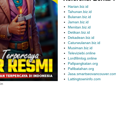
Harian.biz.id
Tahunan.biz.id
Bulanan.biz.id
Jaman.biz.id
Menitan.biz.id
Detikan.biz.id
Dekadean.biz.id
Caturwulanan.biz.id
Musiman.biz.id
Televiziebi.online
Lordfilmlog.online
Pafipangkatan.org
Pafibatahan.org
Jasa.smartseovancouver.co
Lattingtowninfo.com
in