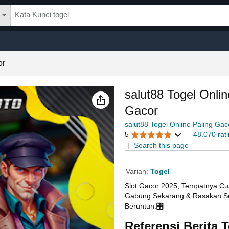
or
salut88 Togel Onlin
Gacor
salut88 Togel Online Paling Gac
5
48.070 rat
|
Search this page
Varian:
Togel
Slot Gacor 2025, Tempatnya Cu
Gabung Sekarang & Rasakan S
Beruntun.🎛️
Referensi Berita T