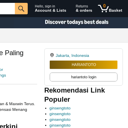
0
Hello, sign in
Returns
Account & Lists
& orders
Basket
e Paling
Jakarta, Indonesia
HARIANTOTO
or
ings
hariantoto login
Rekomendasi Link
Populer
an & Maxwin Terus.
ginsengtoto
ensasi Menang
ginsengtoto
ginsengtoto
erkini
ginsengtoto