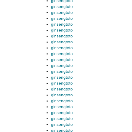
ginsengtoto
ginsengtoto
ginsengtoto
ginsengtoto
ginsengtoto
ginsengtoto
ginsengtoto
ginsengtoto
ginsengtoto
ginsengtoto
ginsengtoto
ginsengtoto
ginsengtoto
ginsengtoto
ginsengtoto
ginsengtoto
ginsengtoto
ginsengtoto
ginsengtoto
ginsengtoto
ginsengtoto
ginsengtoto
ginsengtoto