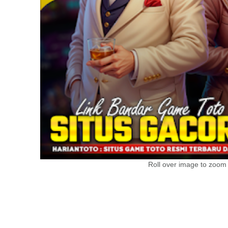
Roll over image to zoom 