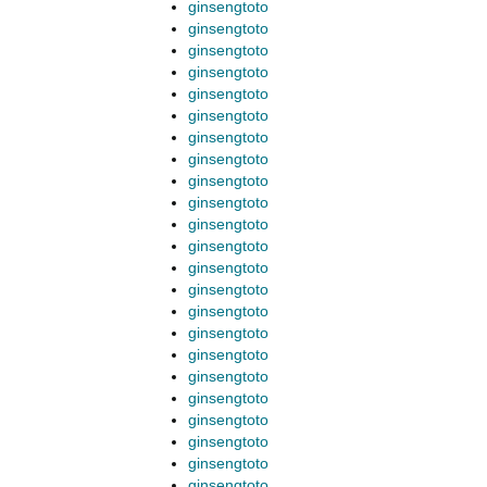
ginsengtoto
ginsengtoto
ginsengtoto
ginsengtoto
ginsengtoto
ginsengtoto
ginsengtoto
ginsengtoto
ginsengtoto
ginsengtoto
ginsengtoto
ginsengtoto
ginsengtoto
ginsengtoto
ginsengtoto
ginsengtoto
ginsengtoto
ginsengtoto
ginsengtoto
ginsengtoto
ginsengtoto
ginsengtoto
ginsengtoto