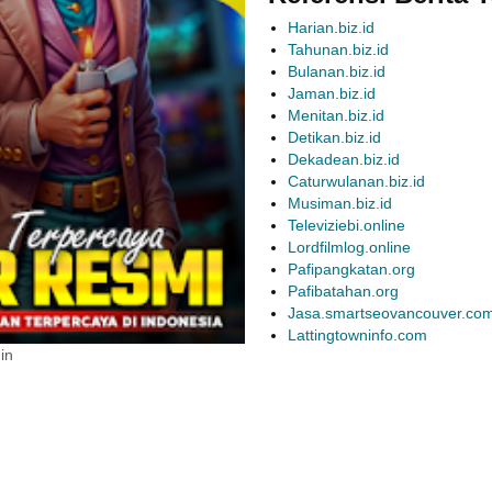
Harian.biz.id
Tahunan.biz.id
Bulanan.biz.id
Jaman.biz.id
Menitan.biz.id
Detikan.biz.id
Dekadean.biz.id
Caturwulanan.biz.id
Musiman.biz.id
Televiziebi.online
Lordfilmlog.online
Pafipangkatan.org
Pafibatahan.org
Jasa.smartseovancouver.co
Lattingtowninfo.com
in