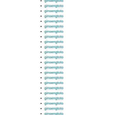
ginsengtoto
ginsengtoto
ginsengtoto
ginsengtoto
ginsengtoto
ginsengtoto
ginsengtoto
ginsengtoto
ginsengtoto
ginsengtoto
ginsengtoto
ginsengtoto
ginsengtoto
ginsengtoto
ginsengtoto
ginsengtoto
ginsengtoto
ginsengtoto
ginsengtoto
ginsengtoto
ginsengtoto
ginsengtoto
ginsengtoto