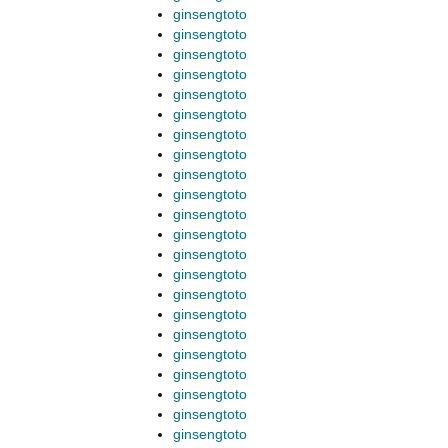
ginsengtoto
ginsengtoto
ginsengtoto
ginsengtoto
ginsengtoto
ginsengtoto
ginsengtoto
ginsengtoto
ginsengtoto
ginsengtoto
ginsengtoto
ginsengtoto
ginsengtoto
ginsengtoto
ginsengtoto
ginsengtoto
ginsengtoto
ginsengtoto
ginsengtoto
ginsengtoto
ginsengtoto
ginsengtoto