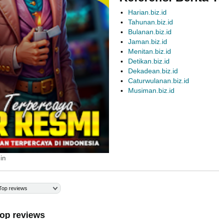
Harian.biz.id
Tahunan.biz.id
Bulanan.biz.id
Jaman.biz.id
Menitan.biz.id
Detikan.biz.id
Dekadean.biz.id
Caturwulanan.biz.id
Musiman.biz.id
in
Top reviews
op reviews