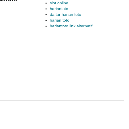
slot online
hariantoto
daftar harian toto
harian toto
hariantoto link alternatif