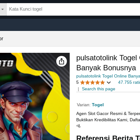
or
pulsatotolink Togel
Banyak Bonusnya
pulsatotolink Togel Online Ban
5
47.755 rat
|
Search this page
Varian:
Togel
Agen Slot Gacor Resmi & Terpe
Buktikan Kredibilitas Kami, Dafta
🚵
Referensi Berita T