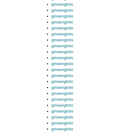
ginsengtoto
ginsengtoto
ginsengtoto
ginsengtoto
ginsengtoto
ginsengtoto
ginsengtoto
ginsengtoto
ginsengtoto
ginsengtoto
ginsengtoto
ginsengtoto
ginsengtoto
ginsengtoto
ginsengtoto
ginsengtoto
ginsengtoto
ginsengtoto
ginsengtoto
ginsengtoto
ginsengtoto
ginsengtoto