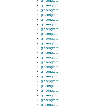
ginsengtoto
ginsengtoto
ginsengtoto
ginsengtoto
ginsengtoto
ginsengtoto
ginsengtoto
ginsengtoto
ginsengtoto
ginsengtoto
ginsengtoto
ginsengtoto
ginsengtoto
ginsengtoto
ginsengtoto
ginsengtoto
ginsengtoto
ginsengtoto
ginsengtoto
ginsengtoto
ginsengtoto
ginsengtoto
ginsengtoto