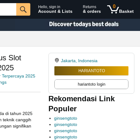
0
Hello, sign in
Returns
Account & Lists
& orders
Basket
us Slot
Jakarta, Indonesia
2025
HARIANTOTO
or Terpercaya 2025
ings
hariantoto login
Rekomendasi Link
Populer
da di tahun 2025
ginsengtoto
n teknik canggih
ginsengtoto
ngan signifikan
ginsengtoto
ginsengtoto