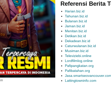
Referensi Berita T
Harian.biz.id
Tahunan.biz.id
Bulanan.biz.id
Jaman.biz.id
Menitan.biz.id
Detikan.biz.id
Dekadean.biz.id
Caturwulanan.biz.id
Musiman.biz.id
Televiziebi.online
Lordfilmlog.online
Pafipangkatan.org
Pafibatahan.org
Jasa.smartseovancouver.co
in
Lattingtowninfo.com