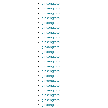
ginsengtoto
ginsengtoto
ginsengtoto
ginsengtoto
ginsengtoto
ginsengtoto
ginsengtoto
ginsengtoto
ginsengtoto
ginsengtoto
ginsengtoto
ginsengtoto
ginsengtoto
ginsengtoto
ginsengtoto
ginsengtoto
ginsengtoto
ginsengtoto
ginsengtoto
ginsengtoto
ginsengtoto
ginsengtoto