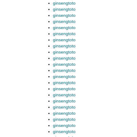
ginsengtoto
ginsengtoto
ginsengtoto
ginsengtoto
ginsengtoto
ginsengtoto
ginsengtoto
ginsengtoto
ginsengtoto
ginsengtoto
ginsengtoto
ginsengtoto
ginsengtoto
ginsengtoto
ginsengtoto
ginsengtoto
ginsengtoto
ginsengtoto
ginsengtoto
ginsengtoto
ginsengtoto
ginsengtoto