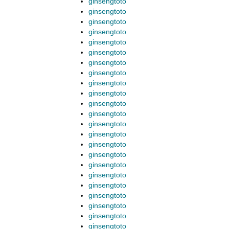
ginsengtoto
ginsengtoto
ginsengtoto
ginsengtoto
ginsengtoto
ginsengtoto
ginsengtoto
ginsengtoto
ginsengtoto
ginsengtoto
ginsengtoto
ginsengtoto
ginsengtoto
ginsengtoto
ginsengtoto
ginsengtoto
ginsengtoto
ginsengtoto
ginsengtoto
ginsengtoto
ginsengtoto
ginsengtoto
ginsengtoto