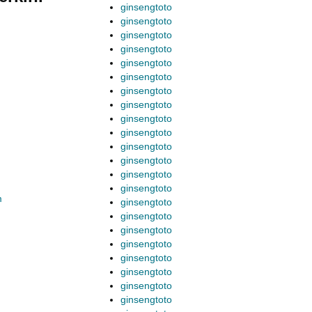
ginsengtoto
ginsengtoto
ginsengtoto
ginsengtoto
ginsengtoto
ginsengtoto
ginsengtoto
ginsengtoto
ginsengtoto
ginsengtoto
ginsengtoto
ginsengtoto
ginsengtoto
ginsengtoto
m
ginsengtoto
ginsengtoto
ginsengtoto
ginsengtoto
ginsengtoto
ginsengtoto
ginsengtoto
ginsengtoto