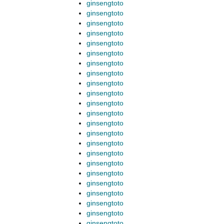
ginsengtoto
ginsengtoto
ginsengtoto
ginsengtoto
ginsengtoto
ginsengtoto
ginsengtoto
ginsengtoto
ginsengtoto
ginsengtoto
ginsengtoto
ginsengtoto
ginsengtoto
ginsengtoto
ginsengtoto
ginsengtoto
ginsengtoto
ginsengtoto
ginsengtoto
ginsengtoto
ginsengtoto
ginsengtoto
ginsengtoto