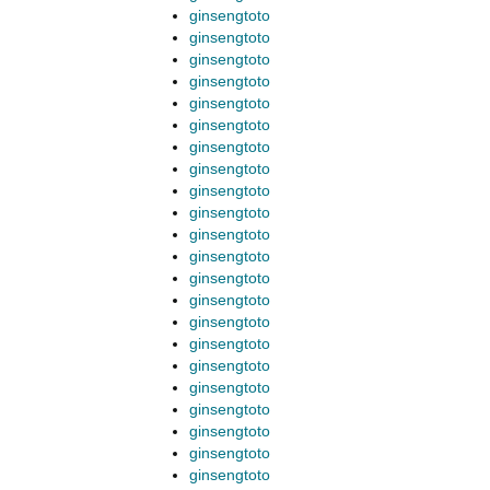
ginsengtoto
ginsengtoto
ginsengtoto
ginsengtoto
ginsengtoto
ginsengtoto
ginsengtoto
ginsengtoto
ginsengtoto
ginsengtoto
ginsengtoto
ginsengtoto
ginsengtoto
ginsengtoto
ginsengtoto
ginsengtoto
ginsengtoto
ginsengtoto
ginsengtoto
ginsengtoto
ginsengtoto
ginsengtoto