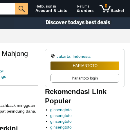
0
Hello, sign in
Returns
Account & Lists
& orders
Basket
r Mahjong
Jakarta, Indonesia
HARIANTOTO
ays
ings
hariantoto login
Rekomendasi Link
Populer
 cashback mingguan
ginsengtoto
pat pelindung dana.
ginsengtoto
ginsengtoto
erkini
ginsengtoto