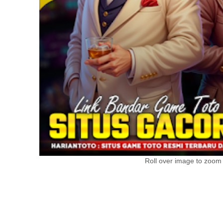
Roll over image to zoom 