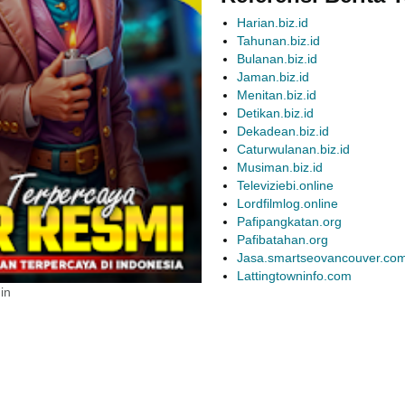
Harian.biz.id
Tahunan.biz.id
Bulanan.biz.id
Jaman.biz.id
Menitan.biz.id
Detikan.biz.id
Dekadean.biz.id
Caturwulanan.biz.id
Musiman.biz.id
Televiziebi.online
Lordfilmlog.online
Pafipangkatan.org
Pafibatahan.org
Jasa.smartseovancouver.co
Lattingtowninfo.com
in