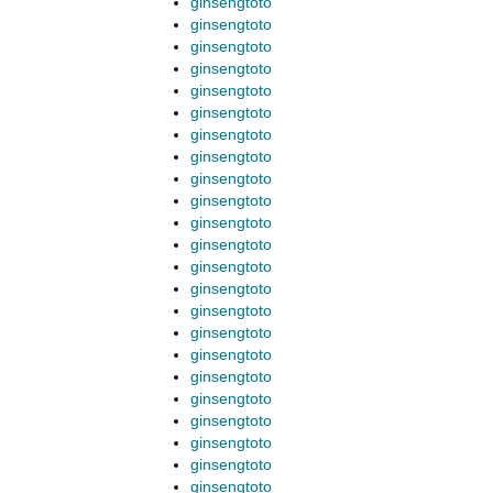
ginsengtoto
ginsengtoto
ginsengtoto
ginsengtoto
ginsengtoto
ginsengtoto
ginsengtoto
ginsengtoto
ginsengtoto
ginsengtoto
ginsengtoto
ginsengtoto
ginsengtoto
ginsengtoto
ginsengtoto
ginsengtoto
ginsengtoto
ginsengtoto
ginsengtoto
ginsengtoto
ginsengtoto
ginsengtoto
ginsengtoto