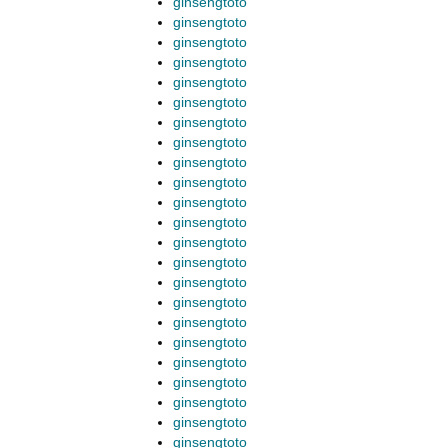
ginsengtoto
ginsengtoto
ginsengtoto
ginsengtoto
ginsengtoto
ginsengtoto
ginsengtoto
ginsengtoto
ginsengtoto
ginsengtoto
ginsengtoto
ginsengtoto
ginsengtoto
ginsengtoto
ginsengtoto
ginsengtoto
ginsengtoto
ginsengtoto
ginsengtoto
ginsengtoto
ginsengtoto
ginsengtoto
ginsengtoto