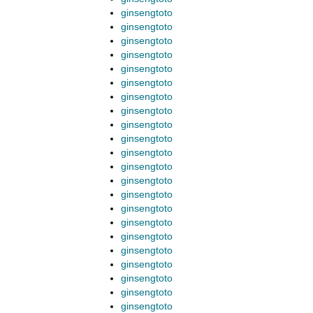
ginsengtoto
ginsengtoto
ginsengtoto
ginsengtoto
ginsengtoto
ginsengtoto
ginsengtoto
ginsengtoto
ginsengtoto
ginsengtoto
ginsengtoto
ginsengtoto
ginsengtoto
ginsengtoto
ginsengtoto
ginsengtoto
ginsengtoto
ginsengtoto
ginsengtoto
ginsengtoto
ginsengtoto
ginsengtoto