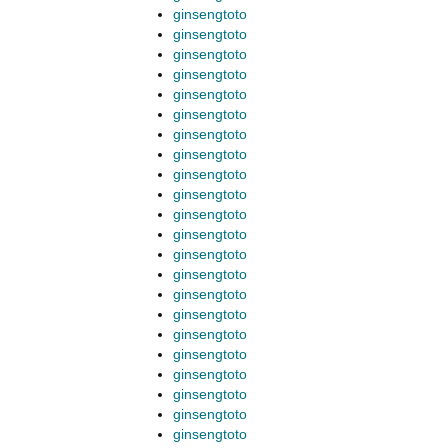
ginsengtoto
ginsengtoto
ginsengtoto
ginsengtoto
ginsengtoto
ginsengtoto
ginsengtoto
ginsengtoto
ginsengtoto
ginsengtoto
ginsengtoto
ginsengtoto
ginsengtoto
ginsengtoto
ginsengtoto
ginsengtoto
ginsengtoto
ginsengtoto
ginsengtoto
ginsengtoto
ginsengtoto
ginsengtoto