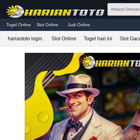
Skip to main content
Amazon Devices
Togel Online
Slot Online
Judi Online
hariantoto login
Slot Online
Togel hari ini
Slot Gac