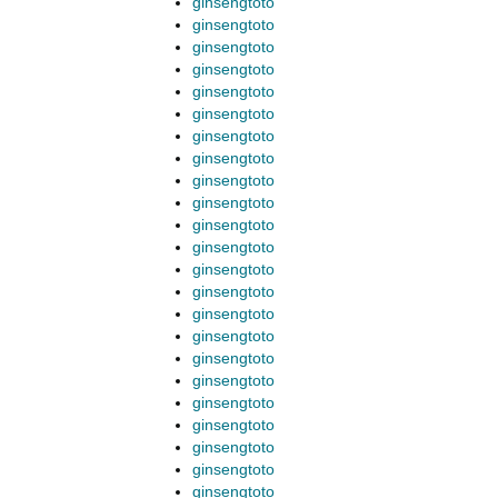
ginsengtoto
ginsengtoto
ginsengtoto
ginsengtoto
ginsengtoto
ginsengtoto
ginsengtoto
ginsengtoto
ginsengtoto
ginsengtoto
ginsengtoto
ginsengtoto
ginsengtoto
ginsengtoto
ginsengtoto
ginsengtoto
ginsengtoto
ginsengtoto
ginsengtoto
ginsengtoto
ginsengtoto
ginsengtoto
ginsengtoto