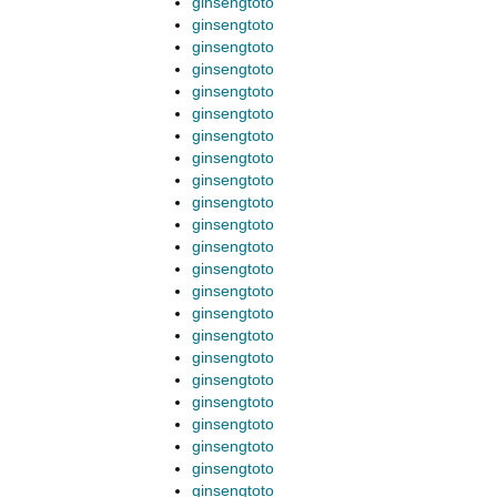
ginsengtoto
ginsengtoto
ginsengtoto
ginsengtoto
ginsengtoto
ginsengtoto
ginsengtoto
ginsengtoto
ginsengtoto
ginsengtoto
ginsengtoto
ginsengtoto
ginsengtoto
ginsengtoto
ginsengtoto
ginsengtoto
ginsengtoto
ginsengtoto
ginsengtoto
ginsengtoto
ginsengtoto
ginsengtoto
ginsengtoto