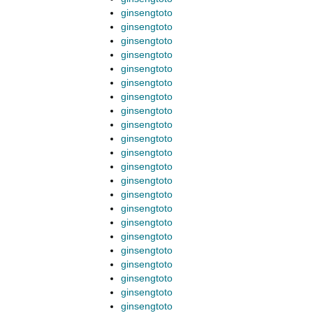
ginsengtoto
ginsengtoto
ginsengtoto
ginsengtoto
ginsengtoto
ginsengtoto
ginsengtoto
ginsengtoto
ginsengtoto
ginsengtoto
ginsengtoto
ginsengtoto
ginsengtoto
ginsengtoto
ginsengtoto
ginsengtoto
ginsengtoto
ginsengtoto
ginsengtoto
ginsengtoto
ginsengtoto
ginsengtoto