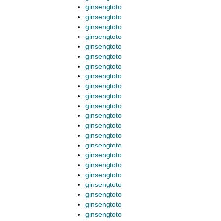
ginsengtoto
ginsengtoto
ginsengtoto
ginsengtoto
ginsengtoto
ginsengtoto
ginsengtoto
ginsengtoto
ginsengtoto
ginsengtoto
ginsengtoto
ginsengtoto
ginsengtoto
ginsengtoto
ginsengtoto
ginsengtoto
ginsengtoto
ginsengtoto
ginsengtoto
ginsengtoto
ginsengtoto
ginsengtoto