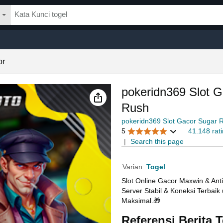
or
pokeridn369 Slot 
Rush
pokeridn369 Slot Gacor Sugar 
5
41.148 rat
|
Search this page
Varian:
Togel
Slot Online Gacor Maxwin & Ant
Server Stabil & Koneksi Terbai
Maksimal.🎁
Referensi Berita T