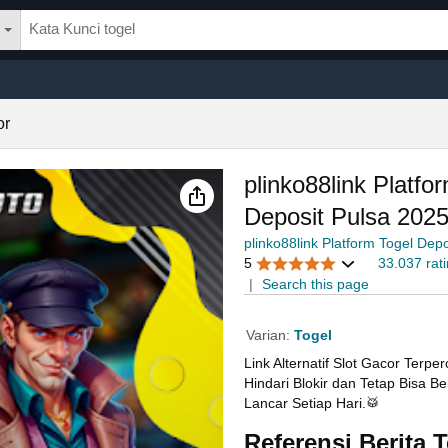
or
plinko88link Platfo
Deposit Pulsa 202
plinko88link Platform Togel Dep
5
33.037 rat
|
Search this page
Varian:
Togel
Link Alternatif Slot Gacor Terpe
Hindari Blokir dan Tetap Bisa 
Lancar Setiap Hari.🥁
Referensi Berita T