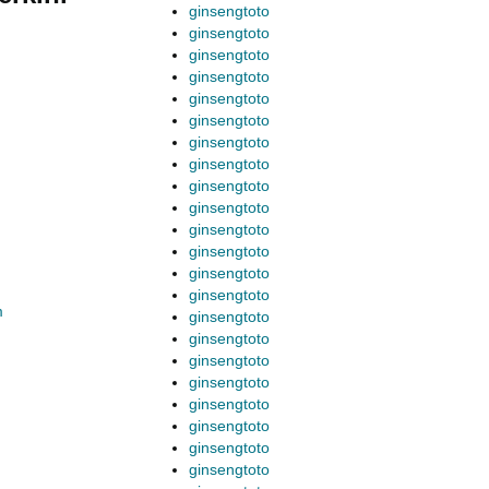
ginsengtoto
ginsengtoto
ginsengtoto
ginsengtoto
ginsengtoto
ginsengtoto
ginsengtoto
ginsengtoto
ginsengtoto
ginsengtoto
ginsengtoto
ginsengtoto
ginsengtoto
ginsengtoto
m
ginsengtoto
ginsengtoto
ginsengtoto
ginsengtoto
ginsengtoto
ginsengtoto
ginsengtoto
ginsengtoto