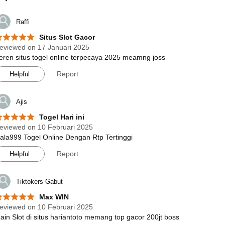
Raffi
Situs Slot Gacor
eviewed on 17 Januari 2025
eren situs togel online terpecaya 2025 meamng joss
Report
Helpful
Ajis
Togel Hari ini
eviewed on 10 Februari 2025
iala999 Togel Online Dengan Rtp Tertinggi
Report
Helpful
Tiktokers Gabut
Max WIN
eviewed on 10 Februari 2025
ain Slot di situs hariantoto memang top gacor 200jt boss