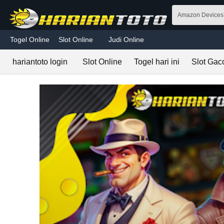
Skip to main content
Amazon Devices
Togel Online
Slot Online
Judi Online
hariantoto login
Slot Online
Togel hari ini
Slot Gac