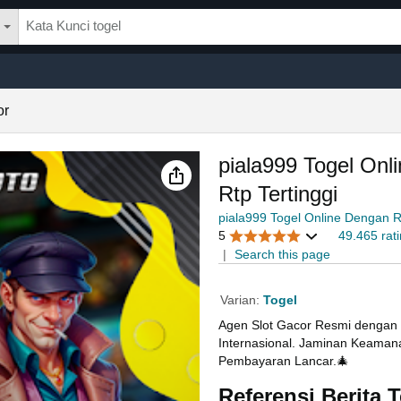
or
piala999 Togel Onl
Rtp Tertinggi
piala999 Togel Online Dengan Rt
5
49.465 rat
|
Search this page
Varian:
Togel
Agen Slot Gacor Resmi dengan 
Internasional. Jaminan Keamana
Pembayaran Lancar.🎄
Referensi Berita T