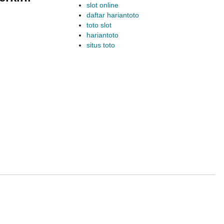
slot online
daftar hariantoto
toto slot
hariantoto
situs toto