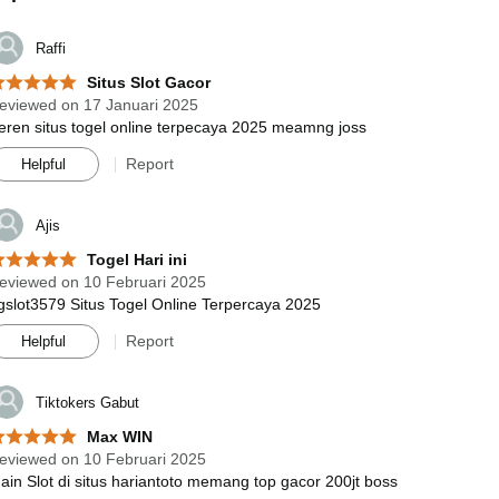
Raffi
Situs Slot Gacor
eviewed on 17 Januari 2025
eren situs togel online terpecaya 2025 meamng joss
Report
Helpful
Ajis
Togel Hari ini
eviewed on 10 Februari 2025
gslot3579 Situs Togel Online Terpercaya 2025
Report
Helpful
Tiktokers Gabut
Max WIN
eviewed on 10 Februari 2025
ain Slot di situs hariantoto memang top gacor 200jt boss