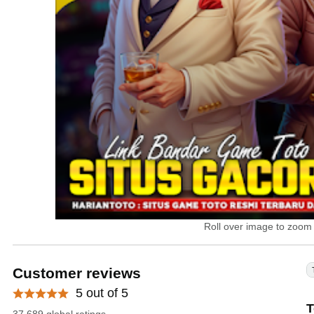
Roll over image to zoom 
Customer reviews
5 out of 5
T